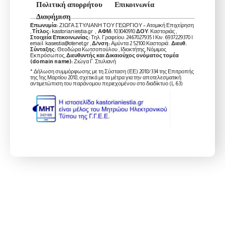
Πολιτική απορρήτου
Επικοινωνία
Διαφήμιση
Επωνυμία:
ΖΙΩΓΑ ΣΤΥΛΙΑΝΗ ΤΟΥ ΓΕΩΡΓΙΟΥ – Ατομική Επιχείρηση
,
Τίτλος:
kastorianiestia.gr ,
ΑΦΜ:
103040910
ΔΟΥ
: Καστοριάς ,
Στοιχεία Επικοινωνίας:
Τηλ. Γραφείου: 2467027935 | Κιν. 6937229370 |
email: kasestia@otenet.gr ,
Δ/νση:
Αμύντα 2 52100 Καστοριά .
Διευθ.
Σύνταξης:
Θεοδώρα Κωτσοπούλου , Ιδιοκτήτης, Νόμιμος
Εκπρόσωπος,
Διευθυντής και Δικαιούχος ονόματος τομέα
(domain name):
Ζιώγα Γ. Στυλιανή
* Δήλωση συμμόρφωσης με τη Σύσταση (ΕΕ) 2018/334 της Επιτροπής
της 1ης Μαρτίου 2018, σχετικά με τα μέτρα για την αποτελεσματική
αντιμετώπιση του παράνομου περιεχομένου στο διαδίκτυο (L 63)