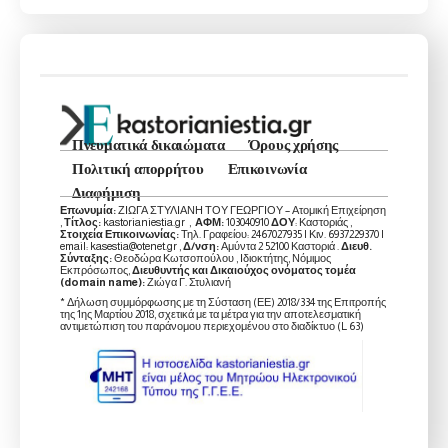
Πνευματικά δικαιώματα
Όρους χρήσης
Πολιτική απορρήτου
Επικοινωνία
Διαφήμιση
Επωνυμία:
ΖΙΩΓΑ ΣΤΥΛΙΑΝΗ ΤΟΥ ΓΕΩΡΓΙΟΥ – Ατομική Επιχείρηση
,
Τίτλος:
kastorianiestia.gr ,
ΑΦΜ:
103040910
ΔΟΥ
: Καστοριάς ,
Στοιχεία Επικοινωνίας:
Τηλ. Γραφείου: 2467027935 | Κιν. 6937229370 |
email: kasestia@otenet.gr ,
Δ/νση:
Αμύντα 2 52100 Καστοριά .
Διευθ.
Σύνταξης:
Θεοδώρα Κωτσοπούλου , Ιδιοκτήτης, Νόμιμος
Εκπρόσωπος,
Διευθυντής και Δικαιούχος ονόματος τομέα
(domain name):
Ζιώγα Γ. Στυλιανή
* Δήλωση συμμόρφωσης με τη Σύσταση (ΕΕ) 2018/334 της Επιτροπής
της 1ης Μαρτίου 2018, σχετικά με τα μέτρα για την αποτελεσματική
αντιμετώπιση του παράνομου περιεχομένου στο διαδίκτυο (L 63)