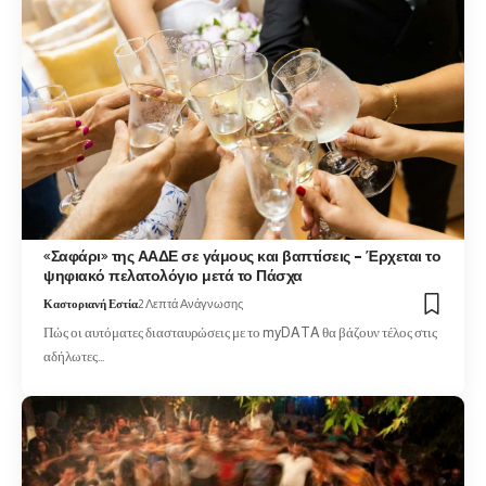
«Σαφάρι» της ΑΑΔΕ σε γάμους και βαπτίσεις – Έρχεται το
ψηφιακό πελατολόγιο μετά το Πάσχα
Καστοριανή Εστία
2 Λεπτά Ανάγνωσης
Πώς οι αυτόματες διασταυρώσεις με το myDATA θα βάζουν τέλος στις
αδήλωτες…