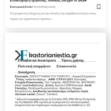
Επιθεώρηση εργασίας: Χιλιάδες έλεγχοι το 2024
Καστοριανή Εστία
4 Λεπτά Ανάγνωσης
Στοχευμένους ελέγχους για την πάταξη της παραβατικότητας στους
τομείς των εργασιακών σχέσεων…
Πνευματικά δικαιώματα
Όρους χρήσης
Πολιτική απορρήτου
Επικοινωνία
Διαφήμιση
Επωνυμία:
ΖΙΩΓΑ ΣΤΥΛΙΑΝΗ ΤΟΥ ΓΕΩΡΓΙΟΥ – Ατομική Επιχείρηση
,
Τίτλος:
kastorianiestia.gr ,
ΑΦΜ:
103040910
ΔΟΥ
: Καστοριάς ,
Στοιχεία Επικοινωνίας:
Τηλ. Γραφείου: 2467027935 | Κιν. 6937229370 |
email: kasestia@otenet.gr ,
Δ/νση:
Αμύντα 2 52100 Καστοριά .
Διευθ.
Σύνταξης:
Θεοδώρα Κωτσοπούλου , Ιδιοκτήτης, Νόμιμος
Εκπρόσωπος,
Διευθυντής και Δικαιούχος ονόματος τομέα
(domain name):
Ζιώγα Γ. Στυλιανή
* Δήλωση συμμόρφωσης με τη Σύσταση (ΕΕ) 2018/334 της Επιτροπής
της 1ης Μαρτίου 2018, σχετικά με τα μέτρα για την αποτελεσματική
αντιμετώπιση του παράνομου περιεχομένου στο διαδίκτυο (L 63)