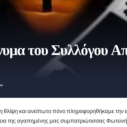
νυμα του Συλλόγου Α
 θλίψη και ανείπωτο πόνο πληροφορηθήκαμε την εν
ια της αγαπημένης μας συμπατριώτισσας Φωτεινής