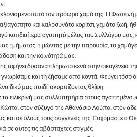
ν.
κλονισμένοι από τον πρόωρο χαμό της. Η Φωτεινή 
αξιαγάπητο και καλοσυνάτο κορίτσι, γεμάτο ζωή, ήθ
γό και ιδιαίτερα αγαπητό μέλος του Συλλόγου μας, 
μας τμήματος, τιμώντας με την παρουσία, το χαμόγε
άδοση και την κοινότητά μας.
ης αφήνει δυσαναπλήρωτο κενό στην οικογένειά της
 γνωρίσαμε και τη ζήσαμε από κοντά. Φεύγει τόσο ά
να δικό μας παιδί, σκορπίζοντας θλίψη
τα ειλικρινή μας συλλυπητήρια στους αγαπημένους 
ώττα, στον σύζυγό της Αθανάσιο Λούπα, στον αδε
ς και σε όλους τους συγγενείς της. Ευχόμαστε ο Θε
ιά σε αυτές τις αβάσταχτες στιγμές