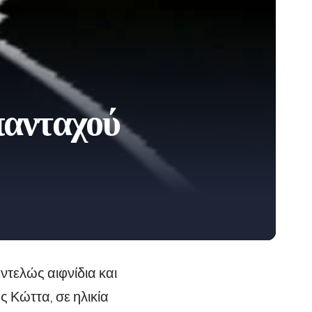
πανταχού
τελώς αιφνίδια και
 Κώττα, σε ηλικία