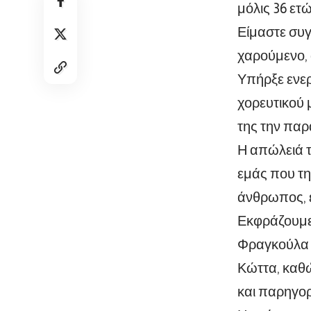
μόλις 36 ετώ
Είμαστε συγ
χαρούμενο, 
Υπήρξε ενερ
χορευτικού 
της την παρ
Η απώλειά τ
εμάς που τη
άνθρωπος, έ
Εκφράζουμε 
Φραγκούλα Κ
Κώττα, καθώ
και παρηγορ