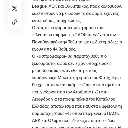
League. ΑΕΚ και Ολυμπιακός, που ακολουθούν,
ευελπιστούν να μειώσουν τη διαφορά, έχοντας
εντός έδρας υποχρεώσεις.
Όντας η πιο φορμαρισμένη ομάδα του
τελευταίου τριμήνου, ο ΠΑΟΚ υποδέχεται τον
Παναθηναϊκό στην Τούμπα, με τις δυο ομάδες να
έχουν από 44 βαθμούς.
Οι «ασπρόμαυροι» θα παραταχθούν πιο
ξεκούραστοι, αφού δεν είχαν υποχρεώσεις
μεσοβδόμαδα, σε αντίθεση με τους
«πράσινους». Μάλιστα, η ομάδα του Φατίχ Τερίμ
θα χρειαστεί να ανακάμψει έπειτα από την ήττα
που γνώρισε από τον Ατρόμητο (1-2) στη
Λεωφόρο για τα προημιτελικά του Κυπέλλου
Ελλάδας, αποτέλεσμα που καθιστά αμφίβολη τη
συμμετοχή στους «4» όπου περιμένει… ο ΠΑΟΚ.
ΑΕΚ και Ολυμπιακός δεν είχαν τέτοιου είδους
υποχρεώσεις, έχοντας αποκλειστεί νωρίτερα. Η