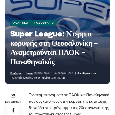
ΑΘΛΗΤΙΚΆ
ΠΟΔΌΣΦΑΙΡΟ
Super League: Ντέρμπι
κορυφής στη Θεσσαλονίκη –
Αναμετρούνται ΠΑΟΚ –
Παναθηναϊκός
Καστοριανή Εστία
Δημοσιεύτηκε: 28 Ιανουαρίου, 2024
Τελευταία ενημέρωση: 15 Ιουνίου, 2026 2:09 μμ
Το ντέρμπι ανάμεσα σε ΠΑΟΚ και Παναθηναϊκό
που συγκατοικούν στην κορυφή της κατάταξης,
Κοινοποίηση
δεσπόζει στο πρόγραμμα της 20ης αγωνιστικής
του πρωταθλήματος της Super