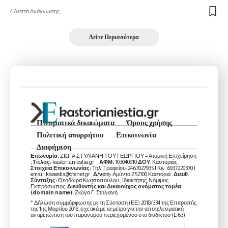
4 Λεπτά Ανάγνωσης
Δείτε Περισσότερα
Πνευματικά δικαιώματα
Όρους χρήσης
Πολιτική απορρήτου
Επικοινωνία
Διαφήμιση
Επωνυμία:
ΖΙΩΓΑ ΣΤΥΛΙΑΝΗ ΤΟΥ ΓΕΩΡΓΙΟΥ – Ατομική Επιχείρηση
,
Τίτλος:
kastorianiestia.gr ,
ΑΦΜ:
103040910
ΔΟΥ
: Καστοριάς ,
Στοιχεία Επικοινωνίας:
Τηλ. Γραφείου: 2467027935 | Κιν. 6937229370 |
email: kasestia@otenet.gr ,
Δ/νση:
Αμύντα 2 52100 Καστοριά .
Διευθ.
Σύνταξης:
Θεοδώρα Κωτσοπούλου , Ιδιοκτήτης, Νόμιμος
Εκπρόσωπος,
Διευθυντής και Δικαιούχος ονόματος τομέα
(domain name):
Ζιώγα Γ. Στυλιανή
* Δήλωση συμμόρφωσης με τη Σύσταση (ΕΕ) 2018/334 της Επιτροπής
της 1ης Μαρτίου 2018, σχετικά με τα μέτρα για την αποτελεσματική
αντιμετώπιση του παράνομου περιεχομένου στο διαδίκτυο (L 63)