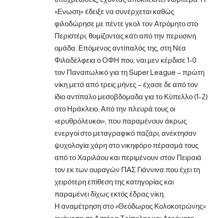
«Ενωση» έδειξε να συνέρχεται καθώς
φιλοδώρησε με πέντε γκολ τον Ατρόμητο στο
Περιστέρι, θυμίζοντας κάτι από την περυσινή
ομάδα. Επόμενος αντίπαλός της, στη Νέα
Φιλαδέλφεια ο ΟΦΗ που, ναι μεν κέρδισε 1-0
τον Παναιτωλικό για τη Super League – πρώτη
νίκη μετά από τρεις μήνες – έχασε δε από τον
ίδιο αντίπαλο μεσοβδόμαδα για το Κύπελλο (1-2)
στο Ηράκλειο. Από την πλευρά τους οι
«ερυθρόλευκοι», που παραμένουν άκρως
ενεργοί στο μεταγραφικό παζάρι, ανέκτησαν
ψυχολογία χάρη στο νικηφόρο πέρασμά τους
από το Χαριλάου και περιμένουν στον Πειραιά
τον εκ των ουραγών ΠΑΣ Γιάννινα που έχει τη
χειρότερη επίθεση της κατηγορίας και
παραμένει δίχως εκτός έδρας νίκη.
Η αναμέτρηση στο «Θεόδωρος Κολοκοτρώνης»