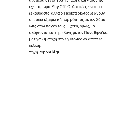
ανάμεσα σε Αστέρα Τρίπολης και Ατρόμητο
έχει… άρωμα Play Off. Οι Αρκάδες είναι πιο
ξεκούραστοι αλλά οι Περιστεριώτες δείχνουν
σημάδια εξαιρετικής ωριμότητας με τον Σάσα
Ιλιτς στον πάγκο τους. Έχουν, όμως, να
σκέφτονται και τη ρεβάνς με τον Παναθηναϊκό,
με τη συμμετοχή στον ημιτελικό να αποτελεί
δέλεαρ.
πηγή:
topontiki.gr