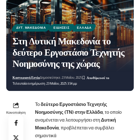
ΔΥΤ. ΜΑΚΕΔΟΝΊΑ
ΕΙΔΉΣΕΙΣ
ΕΛΛΆΔΑ
Στη Δυτική Μακεδονία το
δεύτερο Εργοστάσιο Τεχνητής
Νοημοσύνης της χώρας
Καστοριανή Εστία
Δημοσιεύτηκε: 23 Μαΐου, 2025
Τελευταία ενημέρωση: 23 Μαΐου, 2025 3:54 μμ
Το
δεύτερο Εργοστάσιο Τεχνητής
Νοημοσύνης (ΤΝ) στην Ελλάδα
, το οποίο
Κοινοποίηση
αναμένεται να λειτουργήσει στη
Δυτική
Μακεδονία
, προβλέπεται να συμβάλει
σημαντικά