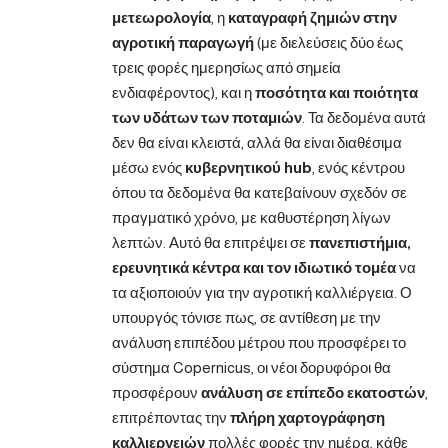
μετεωρολογία
, η
καταγραφή ζημιών στην
αγροτική παραγωγή
(με διελεύσεις δύο έως
τρεις φορές ημερησίως από σημεία
ενδιαφέροντος), και η
ποσότητα και ποιότητα
των υδάτων των ποταμιών
. Τα δεδομένα αυτά
δεν θα είναι κλειστά, αλλά θα είναι διαθέσιμα
μέσω ενός
κυβερνητικού hub
, ενός κέντρου
όπου τα δεδομένα θα κατεβαίνουν σχεδόν σε
πραγματικό χρόνο, με καθυστέρηση λίγων
λεπτών. Αυτό θα επιτρέψει σε
πανεπιστήμια,
ερευνητικά κέντρα και τον ιδιωτικό τομέα
να
τα αξιοποιούν για την αγροτική καλλιέργεια. Ο
υπουργός τόνισε πως, σε αντίθεση με την
ανάλυση επιπέδου μέτρου που προσφέρει το
σύστημα Copernicus, οι νέοι δορυφόροι θα
προσφέρουν
ανάλυση σε επίπεδο εκατοστών
,
επιτρέποντας την
πλήρη χαρτογράφηση
καλλιεργειών
πολλές φορές την ημέρα, κάθε