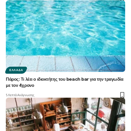
ΕΛΛΆΔΑ
Πάρος: Τι λέει ο ιδιοκτήτης του beach bar για την τραγωδία
με τον 4χρονο
5 Λεπτά Ανάγνωσης