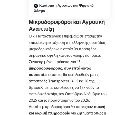
Κατάρτιση Αγροτών και Ψηφιακό
Χάσμα
Μικροδορυφόροι και Αγροτική
Ανάπτυξη
Ο κ. Παπαστεργίου επιβεβαίωσε επίσης την
επικείμενη εκτόξευση της ελληνικής συστάδας
μικροδορυφόρων, η οποία θα προσφέρει
σημαντικά οφέλη και στον γεωργικό τομέα.
Συγκεκριμένα, πρόκειται για
13
μικροδορυφόρους, συν επτά-οκτώ
cubesats
, οι οποίοι θα εκτοξευθούν με τις
αποστολές Transporter 14, 15 και 16 της
SpaceX, με τις εκτοξεύσεις να ξεκινούν το
φετινό καλοκαίρι, τον Οκτώβριο-Νοέμβριο του
2025 και το πρώτο τρίμηνο του 2026.
Αυτοί οι μικροδορυφόροι θα παρέχουν
πυκνή
και ακριβή πληροφορία
για ζητήματα όπως η