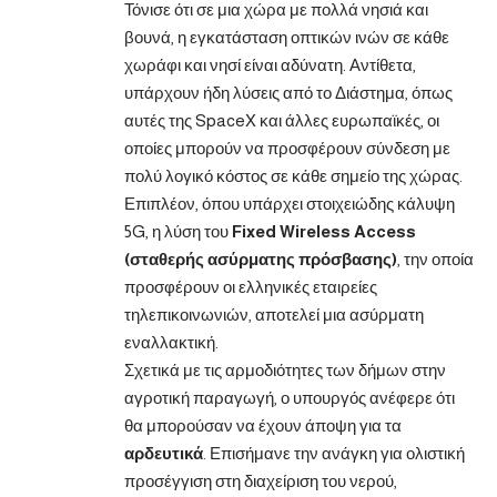
Τόνισε ότι σε μια χώρα με πολλά νησιά και
βουνά, η εγκατάσταση οπτικών ινών σε κάθε
χωράφι και νησί είναι αδύνατη. Αντίθετα,
υπάρχουν ήδη λύσεις από το Διάστημα, όπως
αυτές της SpaceX και άλλες ευρωπαϊκές, οι
οποίες μπορούν να προσφέρουν σύνδεση με
πολύ λογικό κόστος σε κάθε σημείο της χώρας.
Επιπλέον, όπου υπάρχει στοιχειώδης κάλυψη
5G, η λύση του
Fixed Wireless Access
(σταθερής ασύρματης πρόσβασης)
, την οποία
προσφέρουν οι ελληνικές εταιρείες
τηλεπικοινωνιών, αποτελεί μια ασύρματη
εναλλακτική.
Σχετικά με τις αρμοδιότητες των δήμων στην
αγροτική παραγωγή, ο υπουργός ανέφερε ότι
θα μπορούσαν να έχουν άποψη για τα
αρδευτικά
. Επισήμανε την ανάγκη για ολιστική
προσέγγιση στη διαχείριση του νερού,