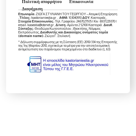
Πολιτική απορρήτου
Επικοινωνία
Διαφήμιση
Επωνυμία:
ΖΙΩΓΑ ΣΤΥΛΙΑΝΗ ΤΟΥ ΓΕΩΡΓΙΟΥ – Ατομική Επιχείρηση
,
Τίτλος:
kastorianiestia.gr ,
ΑΦΜ:
103040910
ΔΟΥ
: Καστοριάς ,
Στοιχεία Επικοινωνίας:
Τηλ. Γραφείου: 2467027935 | Κιν. 6937229370 |
email: kasestia@otenet.gr ,
Δ/νση:
Αμύντα 2 52100 Καστοριά .
Διευθ.
Σύνταξης:
Θεοδώρα Κωτσοπούλου , Ιδιοκτήτης, Νόμιμος
Εκπρόσωπος,
Διευθυντής και Δικαιούχος ονόματος τομέα
(domain name):
Ζιώγα Γ. Στυλιανή
* Δήλωση συμμόρφωσης με τη Σύσταση (ΕΕ) 2018/334 της Επιτροπής
της 1ης Μαρτίου 2018, σχετικά με τα μέτρα για την αποτελεσματική
αντιμετώπιση του παράνομου περιεχομένου στο διαδίκτυο (L 63)