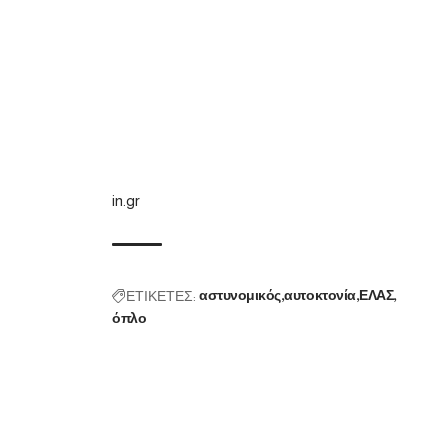
in.gr
ΕΤΙΚΕΤΕΣ:
αστυνομικός
αυτοκτονία
ΕΛΑΣ
όπλο