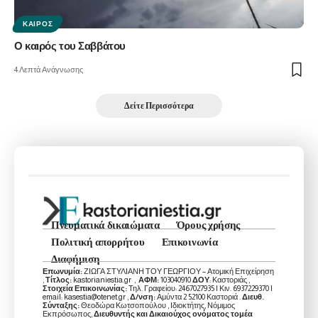
ΚΑΙΡΌΣ
Ο καιρός του Σαββάτου
4 Λεπτά Ανάγνωσης
Δείτε Περισσότερα
Πνευματικά δικαιώματα
Όρους χρήσης
Πολιτική απορρήτου
Επικοινωνία
Διαφήμιση
Επωνυμία:
ΖΙΩΓΑ ΣΤΥΛΙΑΝΗ ΤΟΥ ΓΕΩΡΓΙΟΥ – Ατομική Επιχείρηση
,
Τίτλος:
kastorianiestia.gr ,
ΑΦΜ:
103040910
ΔΟΥ
: Καστοριάς ,
Στοιχεία Επικοινωνίας:
Τηλ. Γραφείου: 2467027935 | Κιν. 6937229370 |
email: kasestia@otenet.gr ,
Δ/νση:
Αμύντα 2 52100 Καστοριά .
Διευθ.
Σύνταξης:
Θεοδώρα Κωτσοπούλου , Ιδιοκτήτης, Νόμιμος
Εκπρόσωπος,
Διευθυντής και Δικαιούχος ονόματος τομέα