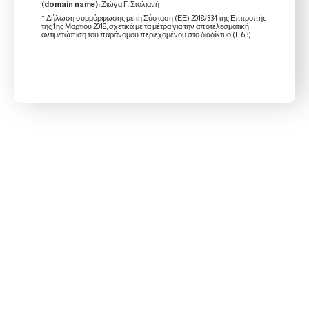
(domain name):
Ζιώγα Γ. Στυλιανή
* Δήλωση συμμόρφωσης με τη Σύσταση (ΕΕ) 2018/334 της Επιτροπής
της 1ης Μαρτίου 2018, σχετικά με τα μέτρα για την αποτελεσματική
αντιμετώπιση του παράνομου περιεχομένου στο διαδίκτυο (L 63)