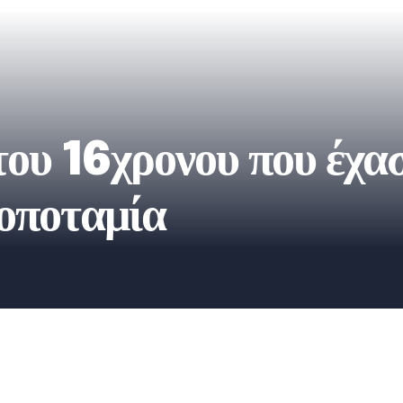
ου 16χρονου που έχασ
οποταμία