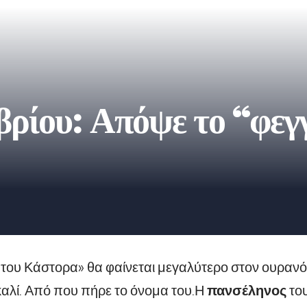
ρίου: Απόψε το “φεγγ
 του Κάστορα» θα φαίνεται μεγαλύτερο στον ουρανό 
καλί. Από που πήρε το όνομα του.
Η
πανσέληνος
του