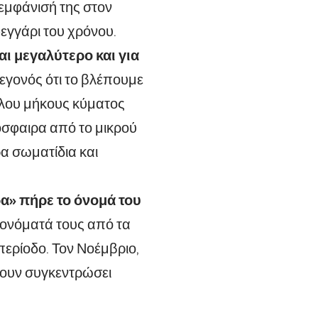
 εμφάνισή της στον
εγγάρι του χρόνου.
αι μεγαλύτερο και για
γεγονός ότι το βλέπουμε
άλου μήκους κύματος
όσφαιρα από το μικρού
α σωματίδια και
ρα» πήρε το όνομά του
 ονόματά τους από τα
περίοδο. Τον Νοέμβριο,
χουν συγκεντρώσει