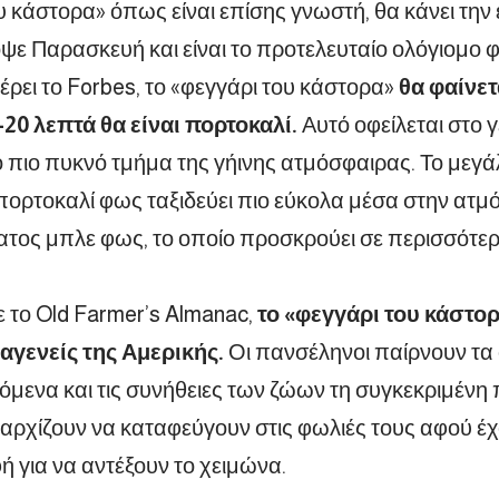
υ κάστορα» όπως είναι επίσης γνωστή, θα κάνει την
ε Παρασκευή και είναι το προτελευταίο ολόγιομο φ
ει το Forbes, το «φεγγάρι του κάστορα»
θα φαίνετ
20 λεπτά θα είναι πορτοκαλί.
Αυτό οφείλεται στο 
 πιο πυκνό τμήμα της γήινης ατμόσφαιρας. Το μεγ
 πορτοκαλί φως ταξιδεύει πιο εύκολα μέσα στην ατμ
τος μπλε φως, το οποίο προσκρούει σε περισσότερ
το Old Farmer’s Almanac,
το «φεγγάρι του κάστο
αγενείς της Αμερικής.
Οι πανσέληνοι παίρνουν τα
όμενα και τις συνήθειες των ζώων τη συγκεκριμένη 
 αρχίζουν να καταφεύγουν στις φωλιές τους αφού έ
ή για να αντέξουν το χειμώνα.