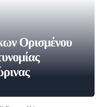
κων Ορισμένου
τυνομίας
ώρινας