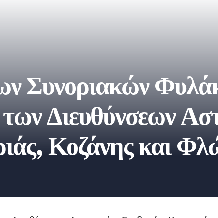
ων Συνοριακών Φυλά
ς των Διευθύνσεων Ασ
ιάς, Κοζάνης και Φλ