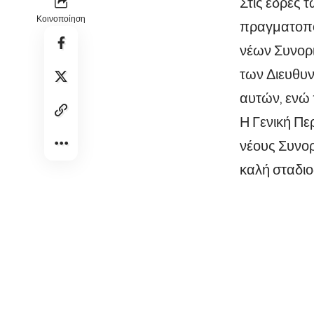
Στις έδρες 
Κοινοποίηση
πραγματοποι
νέων
Συνορι
των Διευθυ
αυτών, ενώ
Η Γενική Πε
νέους Συνορ
καλή σταδιοδ