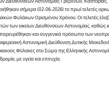
των Διευθύνσεων Αστυνομίας Γρεβενών, Καστοριάς,
ήθηκαν σήμερα (02-06-2026) το πρωί τελετές ορκω
ακών Φυλάκων Ορισμένου Χρόνου. Οι τελετές έλ
ντών των οικείων Διευθύνσεων Αστυνομίας, καθώς
 παρευρέθηκαν και συγγενικά πρόσωπα των νεοπρ
ριφερειακή Αστυνομική Διεύθυνση Δυτικής Μακεδον
ιακούς Φύλακες στο Σώμα της Ελληνικής Αστυνομία
ρομία, με υγεία και επιτυχία.