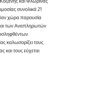
 Κοζάνης και Φλώρινας
μοσίας συνολικά 21
αβαν χώρα παρουσία
 και των Αναπληρωτών
οσληφθέντων.
ίας καλωσορίζει τους
ς και τους εύχεται