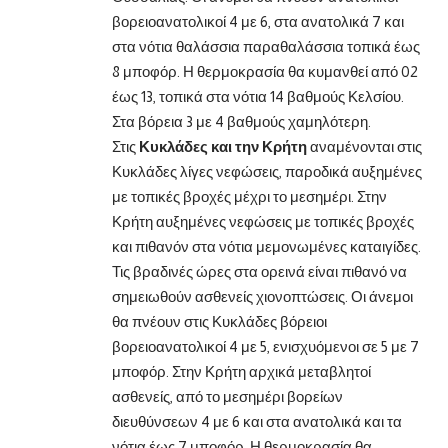
βορειοανατολικοί 4 με 6, στα ανατολικά 7 και
στα νότια θαλάσσια παραθαλάσσια τοπικά έως
8 μποφόρ. Η θερμοκρασία θα κυμανθεί από 02
έως 13, τοπικά στα νότια 14 βαθμούς Κελσίου.
Στα βόρεια 3 με 4 βαθμούς χαμηλότερη.
Στις
Κυκλάδες και την Κρήτη
αναμένονται στις
Κυκλάδες λίγες νεφώσεις, παροδικά αυξημένες
με τοπικές βροχές μέχρι το μεσημέρι. Στην
Κρήτη αυξημένες νεφώσεις με τοπικές βροχές
και πιθανόν στα νότια μεμονωμένες καταιγίδες.
Τις βραδινές ώρες στα ορεινά είναι πιθανό να
σημειωθούν ασθενείς χιονοπτώσεις. Οι άνεμοι
θα πνέουν στις Κυκλάδες βόρειοι
βορειοανατολικοί 4 με 5, ενισχυόμενοι σε 5 με 7
μποφόρ. Στην Κρήτη αρχικά μεταβλητοί
ασθενείς, από το μεσημέρι βορείων
διευθύνσεων 4 με 6 και στα ανατολικά και τα
νότια έως 7 μποφόρ. Η θερμοκρασία θα