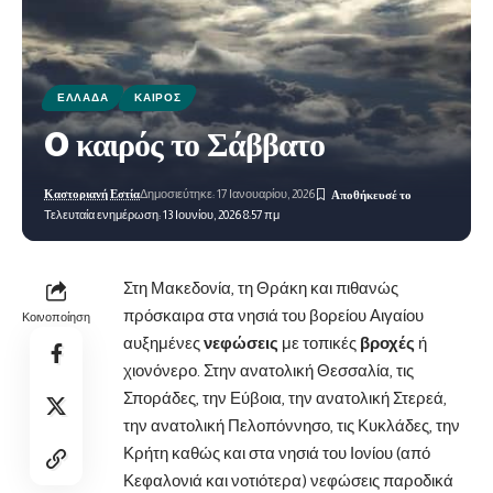
ΕΛΛΆΔΑ
ΚΑΙΡΌΣ
O καιρός το Σάββατο
Καστοριανή Εστία
Δημοσιεύτηκε: 17 Ιανουαρίου, 2026
Τελευταία ενημέρωση: 13 Ιουνίου, 2026 8:57 πμ
Στη Μακεδονία, τη Θράκη και πιθανώς
πρόσκαιρα στα νησιά του βορείου Αιγαίου
Κοινοποίηση
αυξημένες
νεφώσεις
με τοπικές
βροχές
ή
χιονόνερο. Στην ανατολική Θεσσαλία, τις
Σποράδες, την Εύβοια, την ανατολική Στερεά,
την ανατολική Πελοπόννησο, τις Κυκλάδες, την
Κρήτη καθώς και στα νησιά του Ιονίου (από
Κεφαλονιά και νοτιότερα) νεφώσεις παροδικά