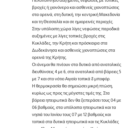
Πελοπόννησο αυξημένες νεφώσεις με τοπικές
βροχές ή χιονόνερο και ασθενείς χιονοπτώσεις
στα ορεινά, στη δυτική, την κεντρική Μακεδονία
και τη Θεσσαλία και σε ημιορεινές περιοχές.
Στην υπόλοιπη χώρα λίγες νεφώσεις παροδικά
αυξημένες με λίγες τοπικές βροχές στις
Κυκλάδες, την Κρήτη και πρόσκαιρα στα
Δωδεκάνησα και ασθενείς χιονοπτώσεις στα
ορεινά της Κρήτης.
Οι άνεμοι θα πνέουν στα δυτικά από ανατολικές
διευθύνσεις 4 με 6, στα ανατολικά από βόρειες 5
με 7 και στο νότιο Αιγαίο τοπικά 8 μποφόρ.
Η θερμοκρασία θα σημειώσει μικρή πτώση,
κυρίως ως προς τις μέγιστες τιμές της. Στα
βόρεια ηπειρωτικά δεν θα ξεπεράσει τους 04 με
06 βαθμούς, στα υπόλοιπα ηπειρωτικά και τα
νησιά του Ιονίου τους 07 με 12 βαθμούς και
τοπικά στα δυτικά ηπειρωτικά και τις Κυκλάδες