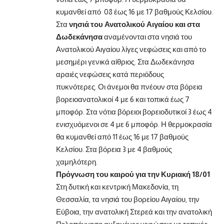
κυμανθεί από 08 έως 16 με 17 βαθμούς Κελσίου.
Στα
νησιά του Ανατολικού Αιγαίου και στα
Δωδεκάνησα
αναμένονται στα νησιά του
Ανατολικού Αιγαίου λίγες νεφώσεις και από το
μεσημέρι γενικά αίθριος. Στα Δωδεκάνησα
αραιές νεφώσεις κατά περιόδους
πυκνότερες. Οι άνεμοι θα πνέουν στα βόρεια
βορειοανατολικοί 4 με 6 και τοπικά έως 7
μποφόρ. Στα νότια βόρειοι βορειοδυτικοί 3 έως 4
ενισχυόμενοι σε 4 με 6 μποφόρ. Η θερμοκρασία
θα κυμανθεί από 11 έως 16 με 17 βαθμούς
Κελσίου. Στα βόρεια 3 με 4 βαθμούς
χαμηλότερη.
Πρόγνωση του καιρού για την Κυριακή 18/01
Στη δυτική και κεντρική Μακεδονία, τη
Θεσσαλία, τα νησιά του βορείου Αιγαίου, την
Εύβοια, την ανατολική Στερεά και την ανατολική