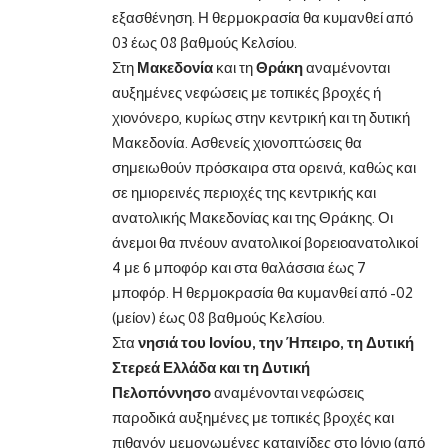
εξασθένηση. Η θερμοκρασία θα κυμανθεί από
03 έως 08 βαθμούς Κελσίου.
Στη
Μακεδονία
και τη
Θράκη
αναμένονται
αυξημένες νεφώσεις με τοπικές βροχές ή
χιονόνερο, κυρίως στην κεντρική και τη δυτική
Μακεδονία. Ασθενείς χιονοπτώσεις θα
σημειωθούν πρόσκαιρα στα ορεινά, καθώς και
σε ημιορεινές περιοχές της κεντρικής και
ανατολικής Μακεδονίας και της Θράκης. Οι
άνεμοι θα πνέουν ανατολικοί βορειοανατολικοί
4 με 6 μποφόρ και στα θαλάσσια έως 7
μποφόρ. Η θερμοκρασία θα κυμανθεί από -02
(μείον) έως 08 βαθμούς Κελσίου.
Στα
νησιά του Ιονίου, την Ήπειρο, τη Δυτική
Στερεά Ελλάδα και τη Δυτική
Πελοπόννησο
αναμένονται νεφώσεις
παροδικά αυξημένες με τοπικές βροχές και
πιθανόν μεμονωμένες καταιγίδες στο Ιόνιο (από