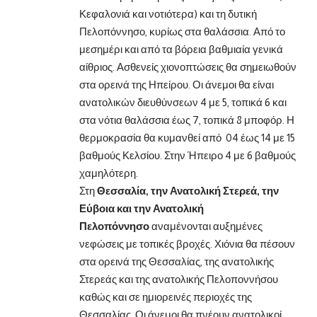
Κεφαλονιά και νοτιότερα) και τη δυτική
Πελοπόννησο, κυρίως στα θαλάσσια. Από το
μεσημέρι και από τα βόρεια βαθμιαία γενικά
αίθριος. Ασθενείς χιονοπτώσεις θα σημειωθούν
στα ορεινά της Ηπείρου. Οι άνεμοι θα είναι
ανατολικών διευθύνσεων 4 με 5, τοπικά 6 και
στα νότια θαλάσσια έως 7, τοπικά 8 μποφόρ. Η
θερμοκρασία θα κυμανθεί από 04 έως 14 με 15
βαθμούς Κελσίου. Στην Ήπειρο 4 με 6 βαθμούς
χαμηλότερη.
Στη
Θεσσαλία, την Ανατολική Στερεά, την
Εύβοια και την Ανατολική
Πελοπόννησο
αναμένονται αυξημένες
νεφώσεις με τοπικές βροχές. Χιόνια θα πέσουν
στα ορεινά της Θεσσαλίας, της ανατολικής
Στερεάς και της ανατολικής Πελοποννήσου
καθώς και σε ημιορεινές περιοχές της
Θεσσαλίας. Οι άνεμοι θα πνέουν ανατολικοί