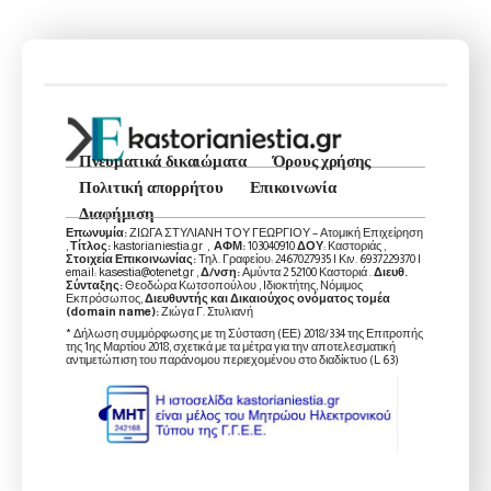
Πνευματικά δικαιώματα
Όρους χρήσης
Πολιτική απορρήτου
Επικοινωνία
Διαφήμιση
Επωνυμία:
ΖΙΩΓΑ ΣΤΥΛΙΑΝΗ ΤΟΥ ΓΕΩΡΓΙΟΥ – Ατομική Επιχείρηση
,
Τίτλος:
kastorianiestia.gr ,
ΑΦΜ:
103040910
ΔΟΥ
: Καστοριάς ,
Στοιχεία Επικοινωνίας:
Τηλ. Γραφείου: 2467027935 | Κιν. 6937229370 |
email: kasestia@otenet.gr ,
Δ/νση:
Αμύντα 2 52100 Καστοριά .
Διευθ.
Σύνταξης:
Θεοδώρα Κωτσοπούλου , Ιδιοκτήτης, Νόμιμος
Εκπρόσωπος,
Διευθυντής και Δικαιούχος ονόματος τομέα
(domain name):
Ζιώγα Γ. Στυλιανή
* Δήλωση συμμόρφωσης με τη Σύσταση (ΕΕ) 2018/334 της Επιτροπής
της 1ης Μαρτίου 2018, σχετικά με τα μέτρα για την αποτελεσματική
αντιμετώπιση του παράνομου περιεχομένου στο διαδίκτυο (L 63)