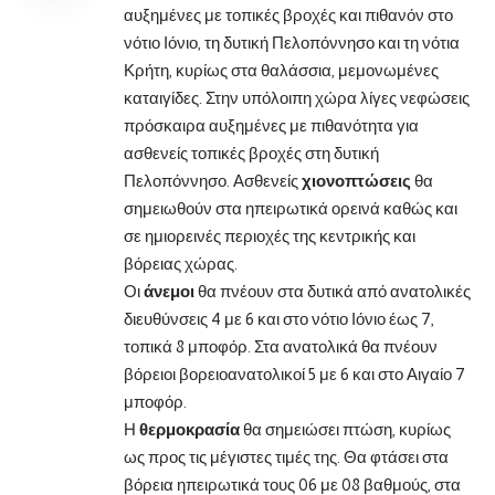
αυξημένες με τοπικές βροχές και πιθανόν στο
νότιο Ιόνιο, τη δυτική Πελοπόννησο και τη νότια
Κρήτη, κυρίως στα θαλάσσια, μεμονωμένες
καταιγίδες. Στην υπόλοιπη χώρα λίγες νεφώσεις
πρόσκαιρα αυξημένες με πιθανότητα για
ασθενείς τοπικές βροχές στη δυτική
Πελοπόννησο. Ασθενείς
χιονοπτώσεις
θα
σημειωθούν στα ηπειρωτικά ορεινά καθώς και
σε ημιορεινές περιοχές της κεντρικής και
βόρειας χώρας.
Οι
άνεμοι
θα πνέουν στα δυτικά από ανατολικές
διευθύνσεις 4 με 6 και στο νότιο Ιόνιο έως 7,
τοπικά 8 μποφόρ. Στα ανατολικά θα πνέουν
βόρειοι βορειοανατολικοί 5 με 6 και στο Αιγαίο 7
μποφόρ.
Η
θερμοκρασία
θα σημειώσει πτώση, κυρίως
ως προς τις μέγιστες τιμές της. Θα φτάσει στα
βόρεια ηπειρωτικά τους 06 με 08 βαθμούς, στα