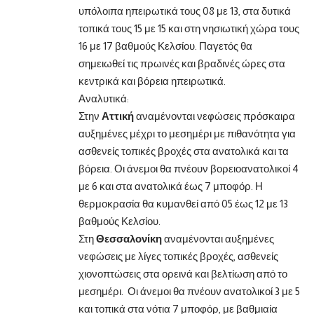
υπόλοιπα ηπειρωτικά τους 08 με 13, στα δυτικά
τοπικά τους 15 με 15 και στη νησιωτική χώρα τους
16 με 17 βαθμούς Κελσίου. Παγετός θα
σημειωθεί τις πρωινές και βραδινές ώρες στα
κεντρικά και βόρεια ηπειρωτικά.
Αναλυτικά:
Στην
Αττική
αναμένονται νεφώσεις πρόσκαιρα
αυξημένες μέχρι το μεσημέρι με πιθανότητα για
ασθενείς τοπικές βροχές στα ανατολικά και τα
βόρεια. Οι άνεμοι θα πνέουν βορειοανατολικοί 4
με 6 και στα ανατολικά έως 7 μποφόρ. Η
θερμοκρασία θα κυμανθεί από 05 έως 12 με 13
βαθμούς Κελσίου.
Στη
Θεσσαλονίκη
αναμένονται αυξημένες
νεφώσεις με λίγες τοπικές βροχές, ασθενείς
χιονοπτώσεις στα ορεινά και βελτίωση από το
μεσημέρι. Οι άνεμοι θα πνέουν ανατολικοί 3 με 5
και τοπικά στα νότια 7 μποφόρ, με βαθμιαία