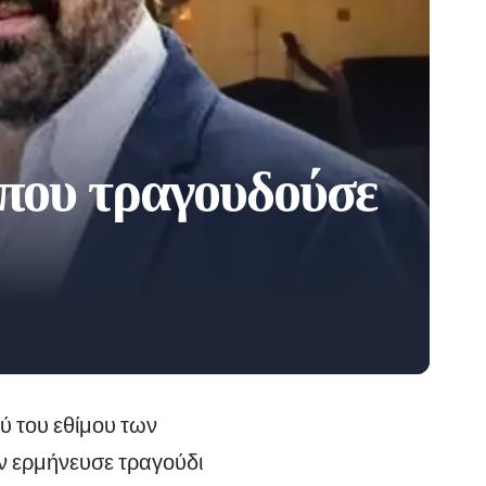
που τραγουδούσε
ύ του εθίμου των
ν ερμήνευσε τραγούδι