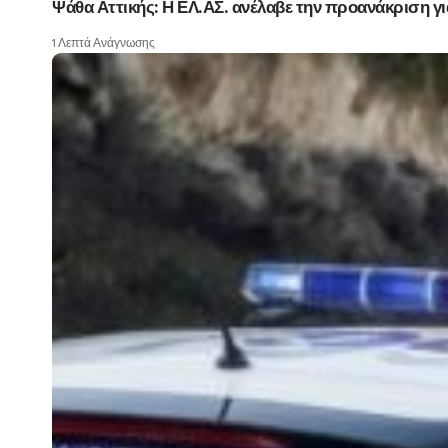
Ψάθα Αττικής: Η ΕΛ.ΑΣ. ανέλαβε την προανάκριση γ
1 Λεπτά Ανάγνωσης