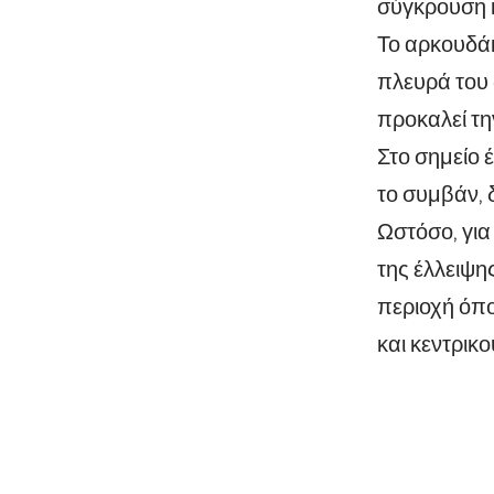
σύγκρουση κ
Το αρκουδάκ
πλευρά του 
προκαλεί τ
Στο σημείο
το συμβάν, 
Ωστόσο, για
της έλλειψη
περιοχή όπο
και κεντρικο