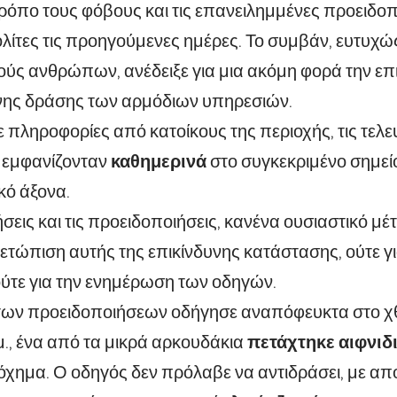
τρόπο
τους φόβους και τις επανειλημμένες προειδοπ
λίτες τις προηγούμενες ημέρες. Το συμβάν, ευτυχ
ύς ανθρώπων, ανέδειξε για μια ακόμη φορά την επι
νης δράσης των αρμόδιων υπηρεσιών.
πληροφορίες από κατοίκους της περιοχής, τις τελε
 εμφανίζονταν
καθημερινά
στο συγκεκριμένο σημεί
κό άξονα.
ήσεις και τις προειδοποιήσεις, κανένα ουσιαστικό μέ
ετώπιση αυτής της επικίνδυνης κατάστασης, ούτε 
ύτε για την ενημέρωση των οδηγών.
των προειδοποιήσεων οδήγησε αναπόφευκτα στο χθ
.μ., ένα από τα μικρά αρκουδάκια
πετάχτηκε αιφνιδ
όχημα. Ο οδηγός δεν πρόλαβε να αντιδράσει, με απ