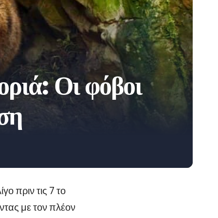
οριά: Οι φόβοι
άση
ο πριν τις 7 το
ντας με τον πλέον