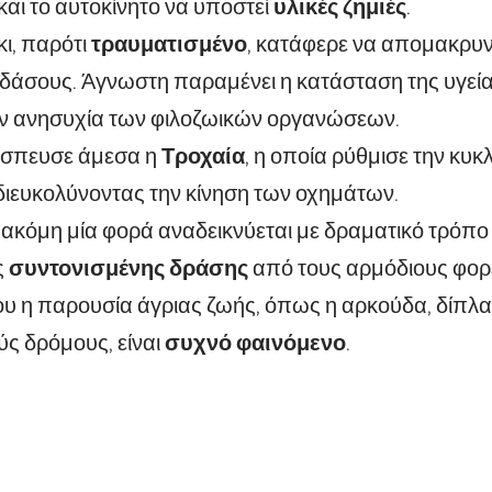
αι το αυτοκίνητο να υποστεί
υλικές ζημιές
.
ι, παρότι
τραυματισμένο
, κατάφερε να απομακρυν
δάσους. Άγνωστη παραμένει η κατάσταση της υγεία
ην ανησυχία των φιλοζωικών οργανώσεων.
 έσπευσε άμεσα η
Τροχαία
, η οποία ρύθμισε την κυ
διευκολύνοντας την κίνηση των οχημάτων.
 ακόμη μία φορά αναδεικνύεται με δραματικό τρόπο
ς
συντονισμένης δράσης
από τους αρμόδιους φορεί
υ η παρουσία άγριας ζωής, όπως η αρκούδα, δίπλα
ύς δρόμους, είναι
συχνό φαινόμενο
.