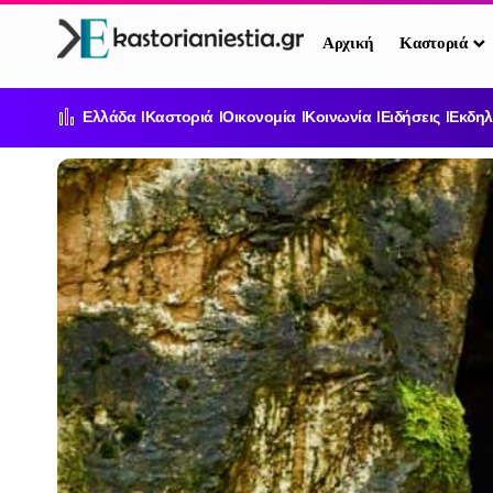
Αρχική
Καστοριά
Ελλάδα
Καστοριά
Οικονομία
Κοινωνία
Ειδήσεις
Εκδηλ