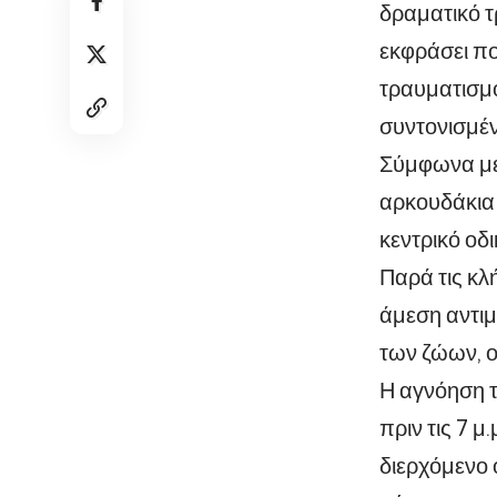
δραματικό 
εκφράσει πο
τραυματισμο
συντονισμέ
Σύμφωνα με 
αρκουδάκια
κεντρικό οδι
Παρά τις κλ
άμεση αντιμ
των ζώων, ο
Η αγνόηση 
πριν τις 7 μ
διερχόμενο 