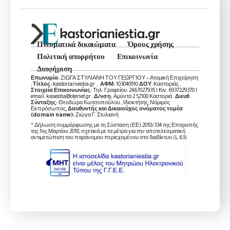
Πνευματικά δικαιώματα
Όρους χρήσης
Πολιτική απορρήτου
Επικοινωνία
Διαφήμιση
Επωνυμία:
ΖΙΩΓΑ ΣΤΥΛΙΑΝΗ ΤΟΥ ΓΕΩΡΓΙΟΥ – Ατομική Επιχείρηση
,
Τίτλος:
kastorianiestia.gr ,
ΑΦΜ:
103040910
ΔΟΥ
: Καστοριάς ,
Στοιχεία Επικοινωνίας:
Τηλ. Γραφείου: 2467027935 | Κιν. 6937229370 |
email: kasestia@otenet.gr ,
Δ/νση:
Αμύντα 2 52100 Καστοριά .
Διευθ.
Σύνταξης:
Θεοδώρα Κωτσοπούλου , Ιδιοκτήτης, Νόμιμος
Εκπρόσωπος,
Διευθυντής και Δικαιούχος ονόματος τομέα
(domain name):
Ζιώγα Γ. Στυλιανή
* Δήλωση συμμόρφωσης με τη Σύσταση (ΕΕ) 2018/334 της Επιτροπής
της 1ης Μαρτίου 2018, σχετικά με τα μέτρα για την αποτελεσματική
αντιμετώπιση του παράνομου περιεχομένου στο διαδίκτυο (L 63)