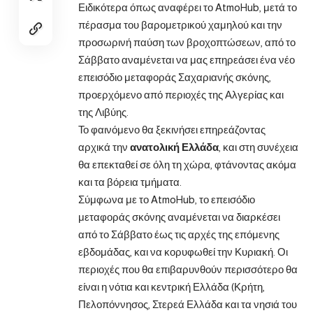
Ειδικότερα όπως αναφέρει το AtmoHub, μετά το
πέρασμα του βαρομετρικού χαμηλού και την
προσωρινή παύση των βροχοπτώσεων, από το
Σάββατο αναμένεται να μας επηρεάσει ένα νέο
επεισόδιο μεταφοράς Σαχαριανής σκόνης,
προερχόμενο από περιοχές της Αλγερίας και
της Λιβύης.
Το φαινόμενο θα ξεκινήσει επηρεάζοντας
αρχικά την
ανατολική Ελλάδα
, και στη συνέχεια
θα επεκταθεί σε όλη τη χώρα, φτάνοντας ακόμα
και τα βόρεια τμήματα.
Σύμφωνα με το AtmoHub, το επεισόδιο
μεταφοράς σκόνης αναμένεται να διαρκέσει
από το Σάββατο έως τις αρχές της επόμενης
εβδομάδας, και να κορυφωθεί την Κυριακή. Οι
περιοχές που θα επιβαρυνθούν περισσότερο θα
είναι η νότια και κεντρική Ελλάδα (Κρήτη,
Πελοπόννησος, Στερεά Ελλάδα και τα νησιά του