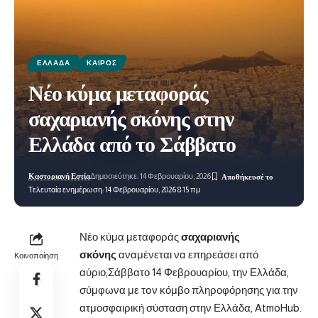
ΕΛΛΆΔΑ
ΚΑΙΡΌΣ
Νέο κύμα μεταφοράς
σαχαριανής σκόνης στην
Ελλάδα από το Σάββατο
Καστοριανή Εστία
Δημοσιεύτηκε: 14 Φεβρουαρίου, 2026
Τελευταία ενημέρωση: 14 Φεβρουαρίου, 2026 8:15 πμ
Νέο κύμα μεταφοράς
σαχαριανής
σκόνης
αναμένεται να επηρεάσει από
Κοινοποίηση
αύριο,Σάββατο 14 Φεβρουαρίου, την Ελλάδα,
σύμφωνα με τoν κόμβο πληροφόρησης για την
ατμοσφαιρική
σύσταση στην Ελλάδα, AtmoHub.