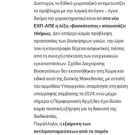
Δυστυχώς το Ειδικό χωροταξικό αντιμετωπίζει
το πρόβλημα με την λογική ότι έγινε – έγινε.
Ακόμη πιο χαρακτηριστικό είναι ότι
στο νέο
ΕΧΠ-ΑΠΕ η λέξη «βοσκότοπος» απουσιάζει
πλήρως
. Δεν υπάρχει καμία πρόβλεψη
προστασίας των βοσκήσιμων γαιών, την ώρα
που η κτηνοτροφία δέχεται ασφυκτικές πιέσεις
από τη συνεχή επέκταση των ενεργειακών
εγκαταστάσεων. Σχέδια Διαχείρισης
Βοσκοτόπων δεν εκπονήθηκαν στη Χώρα και
ειδικά αυτό της Δυτικής Μακεδονίας, με εντολή
του αρμόδιου Υπουργείου, σταμάτησε στη φάση
υπογραφής σύμβασης το 2024, ενώ μέχρι
σήμερα η Περιφερειακή Αρχή δεν έχει δώσει
καμία πειστική εξήγηση για τη διακοπή της
διαδικασίας.
Παράλληλα, η
εξαίρεση των
αντλησιοταμιεύσεων από το παρόν