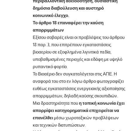
περιβαλλοντική αδειοδότηση, ουσιαστική
δημόσια διαβούλευση και αυστηρό
κοινωνικό έλεγχο.
Το άρθρο 18 επαναφέρει την καύση
απορριμμάτων
Εξίσου σοβαρές είναι οι προβλέψεις του άρθρου
18 παρ. 3, που επιτρέπουν εγκαταστάσεις
βιοαερίου σε εξοφλημένα λιγνιτικά πεδία,
υποβαθμισμένες περιοχές και εδάφη με υψηλό
ρυπαντικό φορτίο.
Το Βιοαέριο δεν συγκαταλέγεται στις ΑΠΕ. Η
αναφορά του στο εν λόγω άρθρο φωτογραφίζει
ευθέως εγκαταστάσεις ενεργειακής αξιοποίησης
απορριμμάτων, δηλαδή καύσης σκουπιδιών.
Μια δραστηριότητα που
η τοπική κοινωνία έχει
απορρίψει κατηγορηματικά
επιχειρείται να
επανέλθει
μέσω χωροταξικών προβλέψεων
και τεχνικών διατυπώσεων.