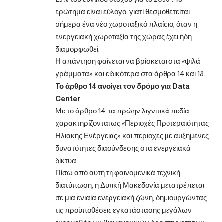
ερώτημα είναι εύλογο: γιατί θεσμοθετείται
σήμερα ένα νέο χωροταξικό πλαίσιο, όταν η
ενεργειακή χωροταξία της χώρας έχει ήδη
διαμορφωθεί;
Η απάντηση φαίνεται να βρίσκεται στα «ψιλά
γράμματα» και ειδικότερα στα άρθρα 14 και 18.
Το άρθρο 14 ανοίγει τον δρόμο για Data
Center
Με το άρθρο 14, τα πρώην λιγνιτικά πεδία
χαρακτηρίζονται ως «Περιοχές Προτεραιότητας
Ηλιακής Ενέργειας» και περιοχές με αυξημένες
δυνατότητες διασύνδεσης στα ενεργειακά
δίκτυα.
Πίσω από αυτή τη φαινομενικά τεχνική
διατύπωση, η Δυτική Μακεδονία μετατρέπεται
σε μια ενιαία ενεργειακή ζώνη, δημιουργώντας
τις προϋποθέσεις εγκατάστασης μεγάλων