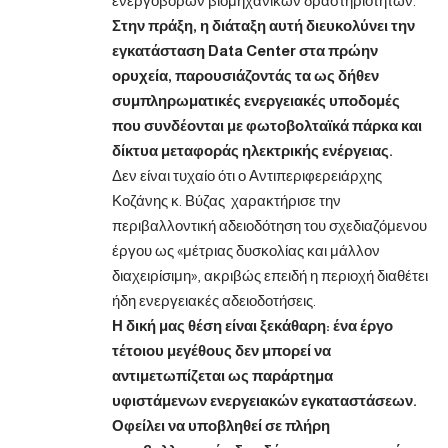
ενεργοβόρων βιομηχανικών δραστηριοτήτων.
Στην πράξη, η διάταξη αυτή διευκολύνει την
εγκατάσταση Data Center στα πρώην
ορυχεία, παρουσιάζοντάς τα ως δήθεν
συμπληρωματικές ενεργειακές υποδομές
που συνδέονται με φωτοβολταϊκά πάρκα και
δίκτυα μεταφοράς ηλεκτρικής ενέργειας.
Δεν είναι τυχαίο ότι ο Αντιπεριφερειάρχης
Κοζάνης κ. Βύζας χαρακτήρισε την
περιβαλλοντική αδειοδότηση του σχεδιαζόμενου
έργου ως «μέτριας δυσκολίας και μάλλον
διαχειρίσιμη», ακριβώς επειδή η περιοχή διαθέτει
ήδη ενεργειακές αδειοδοτήσεις.
Η δική μας θέση είναι ξεκάθαρη: ένα έργο
τέτοιου μεγέθους δεν μπορεί να
αντιμετωπίζεται ως παράρτημα
υφιστάμενων ενεργειακών εγκαταστάσεων.
Οφείλει να υποβληθεί σε πλήρη