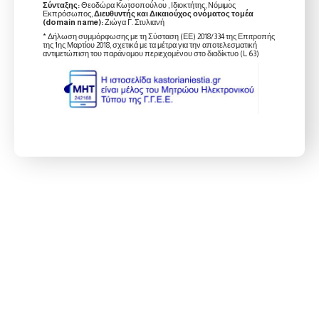
Σύνταξης:
Θεοδώρα Κωτσοπούλου , Ιδιοκτήτης, Νόμιμος
Εκπρόσωπος,
Διευθυντής και Δικαιούχος ονόματος τομέα
(domain name):
Ζιώγα Γ. Στυλιανή
* Δήλωση συμμόρφωσης με τη Σύσταση (ΕΕ) 2018/334 της Επιτροπής
της 1ης Μαρτίου 2018, σχετικά με τα μέτρα για την αποτελεσματική
αντιμετώπιση του παράνομου περιεχομένου στο διαδίκτυο (L 63)