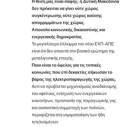
Η θέση μας είναι σαφής: η Δυτική Μακεδονία
δεν πρόκειται να γίνει ούτε χώρος
συγκέντρωσης ούτε χώρος καύσης
απορριμμάτων της χώρας.
Απουσία κοινωνικής δικαιοσύνης και
ενεργειακής δημοκρατίας
Το μεγαλύτερο έλλειμμα του νέου ΕΧΠ-ΑΠΕ
είναι ότι δεν απαντά στο βασικό ερώτημα της
μεταλιγνιτικής εποχής:
Ποιο είναι το όφελος για τις τοπικές
κοινωνίες που επί δεκαετίες σήκωσαν το
βάρος της ηλεκτροπαραγωγής της χώρας;
Αντί να προβλέπει μηχανισμούς αναδιανομής
του οφέλους, ενίσχυση των ενεργειακών
κοινοτήτων, προστασία της παραγωγικής γης
και ουσιαστική συμμετοχή των πολιτών,
περιορίζεται στη νομιμοποίηση των ήδη
τετελεσμένων.