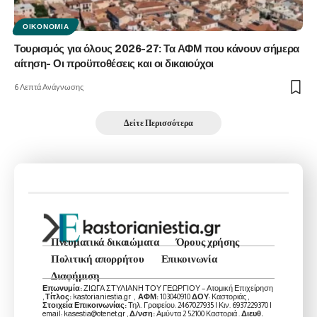
ΟΙΚΟΝΟΜΊΑ
Τουρισμός για όλους 2026-27: Τα ΑΦΜ που κάνουν σήμερα
αίτηση- Οι προϋποθέσεις και οι δικαιούχοι
6 Λεπτά Ανάγνωσης
Δείτε Περισσότερα
Πνευματικά δικαιώματα
Όρους χρήσης
Πολιτική απορρήτου
Επικοινωνία
Διαφήμιση
Επωνυμία:
ΖΙΩΓΑ ΣΤΥΛΙΑΝΗ ΤΟΥ ΓΕΩΡΓΙΟΥ – Ατομική Επιχείρηση
,
Τίτλος:
kastorianiestia.gr ,
ΑΦΜ:
103040910
ΔΟΥ
: Καστοριάς ,
Στοιχεία Επικοινωνίας:
Τηλ. Γραφείου: 2467027935 | Κιν. 6937229370 |
email: kasestia@otenet.gr ,
Δ/νση:
Αμύντα 2 52100 Καστοριά .
Διευθ.