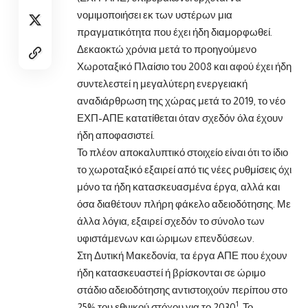
νομιμοποιήσει εκ των υστέρων μια
πραγματικότητα που έχει ήδη διαμορφωθεί.
Δεκαοκτώ χρόνια μετά το προηγούμενο
Χωροταξικό Πλαίσιο του 2008 και αφού έχει ήδη
συντελεστεί η μεγαλύτερη ενεργειακή
αναδιάρθρωση της χώρας μετά το 2019, το νέο
ΕΧΠ-ΑΠΕ κατατίθεται όταν σχεδόν όλα έχουν
ήδη αποφασιστεί.
Το πλέον αποκαλυπτικό στοιχείο είναι ότι το ίδιο
το χωροταξικό εξαιρεί από τις νέες ρυθμίσεις όχι
μόνο τα ήδη κατασκευασμένα έργα, αλλά και
όσα διαθέτουν πλήρη φάκελο αδειοδότησης. Με
άλλα λόγια, εξαιρεί σχεδόν το σύνολο των
υφιστάμενων και ώριμων επενδύσεων.
Στη Δυτική Μακεδονία, τα έργα ΑΠΕ που έχουν
ήδη κατασκευαστεί ή βρίσκονται σε ώριμο
στάδιο αδειοδότησης αντιστοιχούν περίπου στο
1
25% του εθνικού στόχου για το 2030
. Το