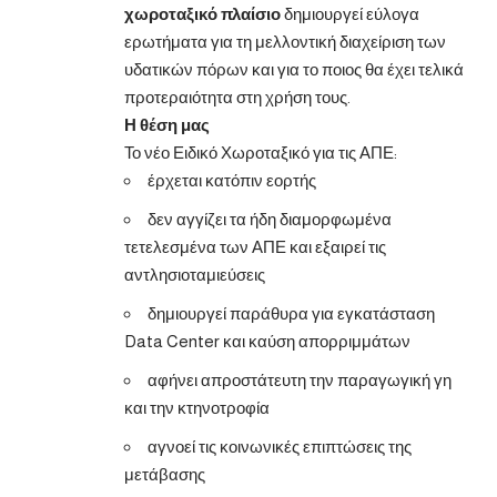
χωροταξικό πλαίσιο
δημιουργεί εύλογα
ερωτήματα για τη μελλοντική διαχείριση των
υδατικών πόρων και για το ποιος θα έχει τελικά
προτεραιότητα στη χρήση τους.
Η θέση μας
Το νέο Ειδικό Χωροταξικό για τις ΑΠΕ:
έρχεται κατόπιν εορτής
δεν αγγίζει τα ήδη διαμορφωμένα
τετελεσμένα των ΑΠΕ και εξαιρεί τις
αντλησιοταμιεύσεις
δημιουργεί παράθυρα για εγκατάσταση
Data Center και καύση απορριμμάτων
αφήνει απροστάτευτη την παραγωγική γη
και την κτηνοτροφία
αγνοεί τις κοινωνικές επιπτώσεις της
μετάβασης