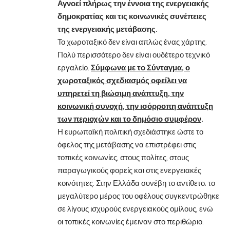
Αγνοεί πλήρως την έννοια της ενεργειακής
δημοκρατίας
και τις κοινωνικές συνέπειες
της ενεργειακής μετάβασης.
Το χωροταξικό δεν είναι απλώς ένας χάρτης.
Πολύ περισσότερο δεν είναι ουδέτερο τεχνικό
εργαλείο.
Σύμφωνα με το Σύνταγμα, ο
χωροταξικός σχεδιασμός οφείλει να
υπηρετεί τη βιώσιμη ανάπτυξη, την
κοινωνική συνοχή, την ισόρροπη ανάπτυξη
των περιοχών και το δημόσιο συμφέρον
.
Η ευρωπαϊκή πολιτική σχεδιάστηκε ώστε το
όφελος της μετάβασης να επιστρέφει στις
τοπικές κοινωνίες, στους πολίτες, στους
παραγωγικούς φορείς και στις ενεργειακές
κοινότητες. Στην Ελλάδα συνέβη το αντίθετο: το
μεγαλύτερο μέρος του οφέλους συγκεντρώθηκε
σε λίγους ισχυρούς ενεργειακούς ομίλους, ενώ
οι τοπικές κοινωνίες έμειναν στο περιθώριο.