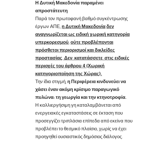
Η Δυτική Μακεδονία παραμένει
απροστάτευτη
Παρά τον πρωτοφανή βαθμό συγκέντρωσης
έργων ΑΠΕ,
η Δυτική Μακεδονία
δεν
αναγνωρίζεται ως ειδική χωρική κατηγορία
υπερκορεσμού
,
ούτε προβλέπονται
πρόσθετοι περιορισμοί και δικλείδες
προστασίας
.
Δεν κατατάσσετε στις ειδικές
περιοχές του άρθρου 4 (Χωρική
κατηγοριοποίηση της Χώρας).
Την ίδια στιγμή,
η Περιφέρεια κινδυνεύει να
χάσει έναν ακόμη κρίσιμο παραγωγικό
πυλώνα: τη γεωργία και την κτηνοτροφία.
Η καλλιεργήσιμη γη καταλαμβάνεται από
ενεργειακές εγκαταστάσεις σε έκταση που
προσεγγίζει τριπλάσια επίπεδα από εκείνα που
προβλέπει το θεσμικό πλαίσιο, χωρίς να έχει
προηγηθεί ουσιαστικός δημόσιος διάλογος.