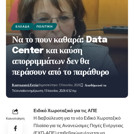
ΕΛΛΆΔΑ
ΠΟΛΙΤΙΚΉ
Να το πουν καθαρά: Data
Center και καύση
απορριμμάτων δεν θα
περάσουν από το παράθυρο
Καστοριανή Εστία
Δημοσιεύτηκε: 13 Ιουνίου, 2026
Τελευταία ενημέρωση: 13 Ιουνίου, 2026 6:52 πμ
Ειδικό Χωροταξικό για τις ΑΠΕ
Η διαβούλευση για το νέο Ειδικό Χωροταξικό
Κοινοποίηση
Πλαίσιο για τις Ανανεώσιμες Πηγές Ενέργειας
(ΕΧΠ-ΑΠΕ) επιβεβαιώνει έρχεται να