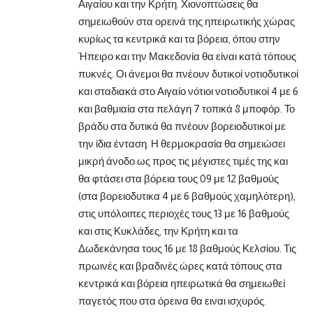
Αιγαίου και την Κρήτη. Χιονοπτώσεις θα
σημειωθούν στα ορεινά της ηπειρωτικής χώρας
κυρίως τα κεντρικά και τα βόρεια, όπου στην
Ήπειρο και την Μακεδονία θα είναι κατά τόπους
πυκνές. Οι άνεμοι θα πνέουν δυτικοί νοτιοδυτικοί
και σταδιακά στο Αιγαίο νότιοι νοτιοδυτικοί 4 με 6
και βαθμιαία στα πελάγη 7 τοπικά 8 μποφόρ. Το
βράδυ στα δυτικά θα πνέουν βορειοδυτικοί με
την ίδια ένταση. Η θερμοκρασία θα σημειώσει
μικρή άνοδο ως προς τις μέγιστες τιμές της και
θα φτάσει στα βόρεια τους 09 με 12 βαθμούς
(στα βορειοδυτικα 4 με 6 βαθμούς χαμηλότερη),
στις υπόλοιπες περιοχές τους 13 με 16 βαθμούς
και στις Κυκλάδες, την Κρήτη και τα
Δωδεκάνησα τους 16 με 18 βαθμούς Κελσίου. Τις
πρωινές και βραδινές ώρες κατά τόπους στα
κεντρικά και βόρεια ηπειρωτικά θα σημειωθεί
παγετός που στα όρεινα θα ειναι ισχυρός.