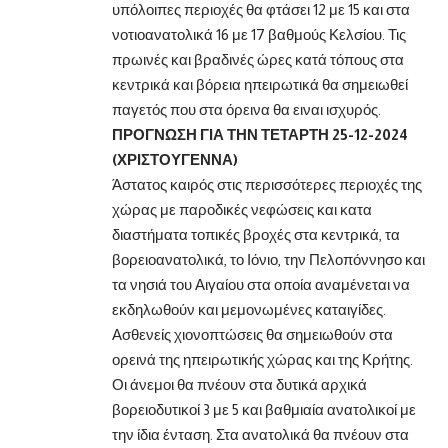
υπόλοιπες περιοχές θα φτάσει 12 με 15 και στα
νοτιοανατολικά 16 με 17 βαθμούς Κελσίου. Τις
πρωινές και βραδινές ώρες κατά τόπους στα
κεντρικά και βόρεια ηπειρωτικά θα σημειωθεί
παγετός που στα όρεινα θα ειναι ισχυρός.
ΠΡΟΓΝΩΣΗ ΓΙΑ ΤΗΝ ΤΕΤΑΡΤΗ 25-12-2024
(ΧΡΙΣΤΟΥΓΕΝΝΑ)
Άστατος καιρός στις περισσότερες περιοχές της
χώρας με παροδικές νεφώσεις και κατα
διαστήματα τοπικές βροχές στα κεντρικά, τα
βορειοανατολικά, το Ιόνιο, την Πελοπόννησο και
τα νησιά του Αιγαίου στα οποία αναμένεται να
εκδηλωθούν και μεμονωμένες καταιγίδες.
Ασθενείς χιονοπτώσεις θα σημειωθούν στα
ορεινά της ηπειρωτικής χώρας και της Κρήτης.
Οι άνεμοι θα πνέουν στα δυτικά αρχικά
βορειοδυτικοί 3 με 5 και βαθμιαία ανατολικοί με
την ίδια ένταση. Στα ανατολικά θα πνέουν στα