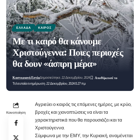
ΕΛΛΆΔΑ
ΚΑΙΡΌΣ
Με τι καιρό θα κάνουμε
Χριστούγεννα: Ποιες περιοχές
θα δουν «άσπρη μέρα»
Καστοριανή Εστία
Δημοσιεύτηκε: 22 Δεκεμβρίου, 2024
Τελευταία ενημέρωση: 22 Δεκεμβρίου, 2024 8:27 πμ
Αγριεύει ο καιρός τις επόμενες ημέρες, με κρύο,
βροχές και χιονοπτώσεις να είναι τα
Κοινοποίηση
χαρακτηριστικά που θα παρουσιάζει και τα
Χριστούγεννα.
Σύμφωνα με την ΕΜΥ, την Κυριακή, αναμένεται