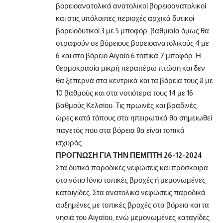
βορειοανατολικά ανατολικοί βορειοανατολικοί
και στις υπόλοιπες περιοχές αρχικά δυτικοί
βορειοδυτικοί 3 με 5 μποφόρ, βαθμιαία όμως θα
στραφούν σε βόρειους βορειοανατολικούς 4 με
6 και στο βόρειο Αιγαίο 6 τοπικά 7 μποφόρ. Η
θερμοκρασία μικρή περαιτέρω πτώση και δεν
θα ξεπερνά στα κεντρικά και τα βόρεια τους 8 με
10 βαθμούς και στα νοτιότερα τους 14 με 16
βαθμούς Κελσίου. Τις πρωινές και βραδινές
ώρες κατά τόπους στα ηπειρωτικά θα σημειωθεί
παγετός που στα βόρεια θα είναι τοπικά
ισχυρός.
ΠΡΟΓΝΩΣΗ ΓΙΑ ΤΗΝ ΠΕΜΠΤΗ 26-12-2024
Στα δυτικά παροδικές νεφώσεις και πρόσκαιρα
στο νότιο Ιόνιο τοπικές βροχές ή μεμονωμένες
καταιγίδες. Στα ανατολικά νεφώσεις παροδικά
αυξημένες με τοπικές βροχές στα βόρεια και τα
νησιά του Αιγαίου, ενώ μεμονωμένες καταγίδες