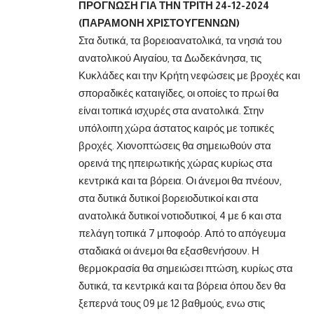
ΠΡΟΓΝΩΣΗ ΓΙΑ ΤΗΝ ΤΡΙΤΗ 24-12-2024
(ΠΑΡΑΜΟΝΗ ΧΡΙΣΤΟΥΓΕΝΝΩΝ)
Στα δυτικά, τα βορειοανατολικά, τα νησιά του
ανατολικού Αιγαίου, τα Δωδεκάνησα, τις
Κυκλάδες και την Κρήτη νεφώσεις με βροχές και
σποραδικές καταιγίδες, οι οποίες το πρωί θα
είναι τοπικά ισχυρές στα ανατολικά. Στην
υπόλοιπη χώρα άστατος καιρός με τοπικές
βροχές. Χιονοπτώσεις θα σημειωθούν στα
ορεινά της ηπειρωτικής χώρας κυρίως στα
κεντρικά και τα βόρεια. Οι άνεμοι θα πνέουν,
στα δυτικά δυτικοί βορειοδυτικοί και στα
ανατολικά δυτικοί νοτιοδυτικοί, 4 με 6 και στα
πελάγη τοπικά 7 μποφοόρ. Από το απόγευμα
σταδιακά οι άνεμοι θα εξασθενήσουν. Η
θερμοκρασία θα σημειώσει πτώση, κυρίως στα
δυτικά, τα κεντρικά και τα βόρεια όπου δεν θα
ξεπερνά τους 09 με 12 βαθμούς, ενω στις