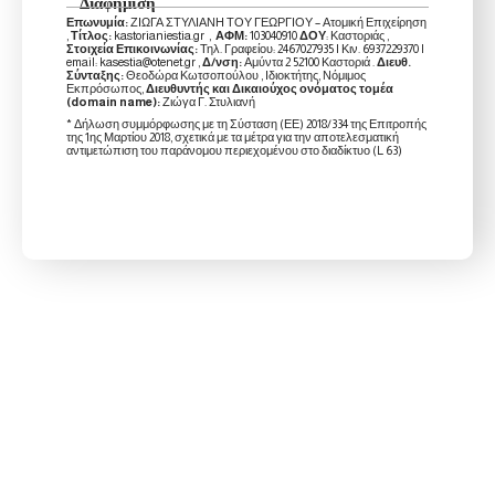
Διαφήμιση
Επωνυμία:
ΖΙΩΓΑ ΣΤΥΛΙΑΝΗ ΤΟΥ ΓΕΩΡΓΙΟΥ – Ατομική Επιχείρηση
,
Τίτλος:
kastorianiestia.gr ,
ΑΦΜ:
103040910
ΔΟΥ
: Καστοριάς ,
Στοιχεία Επικοινωνίας:
Τηλ. Γραφείου: 2467027935 | Κιν. 6937229370 |
email: kasestia@otenet.gr ,
Δ/νση:
Αμύντα 2 52100 Καστοριά .
Διευθ.
Σύνταξης:
Θεοδώρα Κωτσοπούλου , Ιδιοκτήτης, Νόμιμος
Εκπρόσωπος,
Διευθυντής και Δικαιούχος ονόματος τομέα
(domain name):
Ζιώγα Γ. Στυλιανή
* Δήλωση συμμόρφωσης με τη Σύσταση (ΕΕ) 2018/334 της Επιτροπής
της 1ης Μαρτίου 2018, σχετικά με τα μέτρα για την αποτελεσματική
αντιμετώπιση του παράνομου περιεχομένου στο διαδίκτυο (L 63)