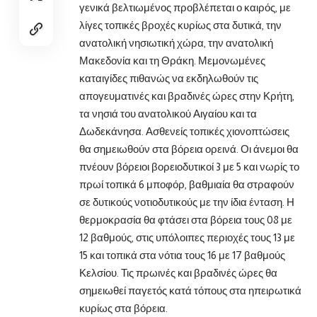
γενικά βελτιωμένος προβλέπεται ο καιρός, με
λίγες τοπικές βροχές κυρίως στα δυτικά, την
ανατολική νησιωτική χώρα, την ανατολική
Μακεδονία και τη Θράκη. Μεμονωμένες
καταιγίδες πιθανώς να εκδηλωθούν τις
απογευματινές και βραδινές ώρες στην Κρήτη,
τα νησιά του ανατολικού Αιγαίου και τα
Δωδεκάνησα. Ασθενείς τοπικές χιονοπτώσεις
θα σημειωθούν στα βόρεια ορεινά. Οι άνεμοι θα
πνέουν βόρειοι βορειοδυτικοί 3 με 5 και νωρίς το
πρωί τοπικά 6 μποφόρ, βαθμιαία θα στραφούν
σε δυτικούς νοτιοδυτικούς με την ίδια ένταση. Η
θερμοκρασία θα φτάσει στα βόρεια τους 08 με
12 βαθμούς, στις υπόλοιπες περιοχές τους 13 με
15 και τοπικά στα νότια τους 16 με 17 βαθμούς
Κελσίου. Τις πρωινές και βραδινές ώρες θα
σημειωθεί παγετός κατά τόπους στα ηπειρωτικά
κυρίως στα βόρεια.