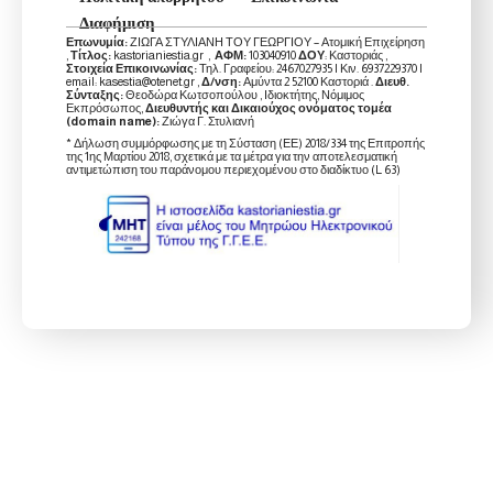
Διαφήμιση
Επωνυμία:
ΖΙΩΓΑ ΣΤΥΛΙΑΝΗ ΤΟΥ ΓΕΩΡΓΙΟΥ – Ατομική Επιχείρηση
,
Τίτλος:
kastorianiestia.gr ,
ΑΦΜ:
103040910
ΔΟΥ
: Καστοριάς ,
Στοιχεία Επικοινωνίας:
Τηλ. Γραφείου: 2467027935 | Κιν. 6937229370 |
email: kasestia@otenet.gr ,
Δ/νση:
Αμύντα 2 52100 Καστοριά .
Διευθ.
Σύνταξης:
Θεοδώρα Κωτσοπούλου , Ιδιοκτήτης, Νόμιμος
Εκπρόσωπος,
Διευθυντής και Δικαιούχος ονόματος τομέα
(domain name):
Ζιώγα Γ. Στυλιανή
* Δήλωση συμμόρφωσης με τη Σύσταση (ΕΕ) 2018/334 της Επιτροπής
της 1ης Μαρτίου 2018, σχετικά με τα μέτρα για την αποτελεσματική
αντιμετώπιση του παράνομου περιεχομένου στο διαδίκτυο (L 63)