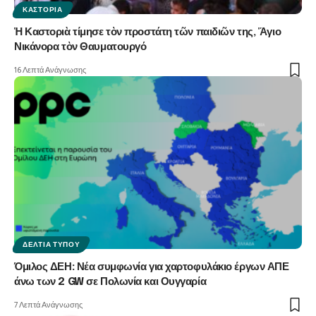
ΚΑΣΤΟΡΙΆ
Ἡ Καστοριὰ τίμησε τὸν προστάτη τῶν παιδιῶν της, Ἅγιο
Νικάνορα τὸν Θαυματουργό
16 Λεπτά Ανάγνωσης
ΔΕΛΤΊΑ ΤΎΠΟΥ
Όμιλος ΔΕΗ: Νέα συμφωνία για χαρτοφυλάκιο έργων ΑΠΕ
άνω των 2 GW σε Πολωνία και Ουγγαρία
7 Λεπτά Ανάγνωσης