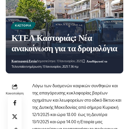
ΚΑΣΤΟΡΙΆ
ΚΤΕΛ Καστοριάς: Νέα
ανακοίνωση για τα δρομολόγια
Καστοριανή Εστία
Δημοσιεύτηκε: 13 Ιανουαρίου, 2025
Τελευταία ενημέρωση: 13 Ιανουαρίου, 2025 7:36 πμ
Λόγω των δυσμενών καιρικών συνθηκών και
της απαγόρευσης κυκλοφορίας βαρέων
Κοινοποίηση
οχημάτων και λεωφορείων στο οδικό δίκτυο και
της Δυτικής Μακεδονίας από σήμερα
Κυριακή
12/1/2025 και ώρα 18:00 έως τη Δευτέρα
13/1/2025 και ώρα 14:00 η Εταιρία μας
υποχρεούται να τροποποιήσει το πρόγραμμα