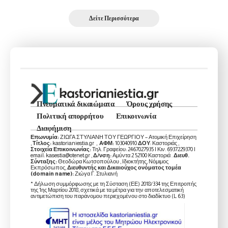
Δείτε Περισσότερα
Πνευματικά δικαιώματα
Όρους χρήσης
Πολιτική απορρήτου
Επικοινωνία
Διαφήμιση
Επωνυμία:
ΖΙΩΓΑ ΣΤΥΛΙΑΝΗ ΤΟΥ ΓΕΩΡΓΙΟΥ – Ατομική Επιχείρηση
,
Τίτλος:
kastorianiestia.gr ,
ΑΦΜ:
103040910
ΔΟΥ
: Καστοριάς ,
Στοιχεία Επικοινωνίας:
Τηλ. Γραφείου: 2467027935 | Κιν. 6937229370 |
email: kasestia@otenet.gr ,
Δ/νση:
Αμύντα 2 52100 Καστοριά .
Διευθ.
Σύνταξης:
Θεοδώρα Κωτσοπούλου , Ιδιοκτήτης, Νόμιμος
Εκπρόσωπος,
Διευθυντής και Δικαιούχος ονόματος τομέα
(domain name):
Ζιώγα Γ. Στυλιανή
* Δήλωση συμμόρφωσης με τη Σύσταση (ΕΕ) 2018/334 της Επιτροπής
της 1ης Μαρτίου 2018, σχετικά με τα μέτρα για την αποτελεσματική
αντιμετώπιση του παράνομου περιεχομένου στο διαδίκτυο (L 63)