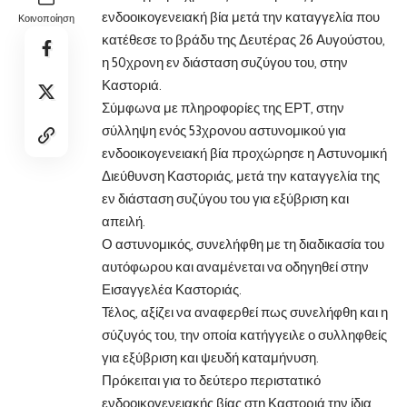
ενδοοικογενειακή βία μετά την καταγγελία που
Κοινοποίηση
κατέθεσε το βράδυ της Δευτέρας 26 Αυγούστου,
η 50χρονη εν διάσταση συζύγου του, στην
Καστοριά.
Σύμφωνα με πληροφορίες της ΕΡΤ, στην
σύλληψη ενός 53χρονου αστυνομικού για
ενδοοικογενειακή βία προχώρησε η Αστυνομική
Διεύθυνση Καστοριάς, μετά την καταγγελία της
εν διάσταση συζύγου του για εξύβριση και
απειλή.
Ο αστυνομικός, συνελήφθη με τη διαδικασία του
αυτόφωρου και αναμένεται να οδηγηθεί στην
Εισαγγελέα Καστοριάς.
Τέλος, αξίζει να αναφερθεί πως συνελήφθη και η
σύζυγός του, την οποία κατήγγειλε ο συλληφθείς
για εξύβριση και ψευδή καταμήνυση.
Πρόκειται για το δεύτερο περιστατικό
ενδοοικογενειακής βίας στη Καστοριά την ίδια