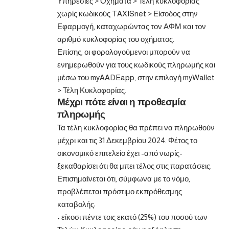
Υπηρεσίες > Οχήματα > Τέλη κυκλοφορίας
χωρίς κωδικούς TAXISnet > Είσοδος στην
Εφαρμογή, καταχωρώντας τον ΑΦΜ και τον
αριθμό κυκλοφορίας του οχήματος.
Επίσης, οι φορολογούμενοι μπορούν να
ενημερωθούν για τους κωδικούς πληρωμής και
μέσω του myAADEapp, στην επιλογή myWallet
> Τέλη Κυκλοφορίας.
Μέχρι πότε είναι η προθεσμία
πληρωμής
Τα τέλη κυκλοφορίας θα πρέπει να πληρωθούν
μέχρι και τις 31 Δεκεμβρίου 2024. Φέτος το
οικονομικό επιτελείο έχει -από νωρίς-
ξεκαθαρίσει ότι θα μπει τέλος στις παρατάσεις.
Επισημαίνεται ότι, σύμφωνα με το νόμο,
προβλέπεται πρόστιμο εκπρόθεσμης
καταβολής:
• είκοσι πέντε τοις εκατό (25%) του ποσού των