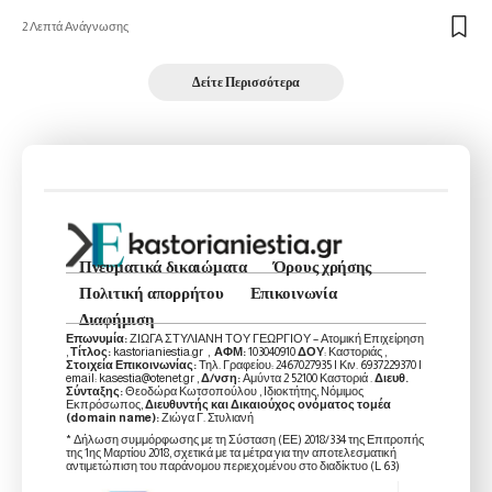
2 Λεπτά Ανάγνωσης
Δείτε Περισσότερα
Πνευματικά δικαιώματα
Όρους χρήσης
Πολιτική απορρήτου
Επικοινωνία
Διαφήμιση
Επωνυμία:
ΖΙΩΓΑ ΣΤΥΛΙΑΝΗ ΤΟΥ ΓΕΩΡΓΙΟΥ – Ατομική Επιχείρηση
,
Τίτλος:
kastorianiestia.gr ,
ΑΦΜ:
103040910
ΔΟΥ
: Καστοριάς ,
Στοιχεία Επικοινωνίας:
Τηλ. Γραφείου: 2467027935 | Κιν. 6937229370 |
email: kasestia@otenet.gr ,
Δ/νση:
Αμύντα 2 52100 Καστοριά .
Διευθ.
Σύνταξης:
Θεοδώρα Κωτσοπούλου , Ιδιοκτήτης, Νόμιμος
Εκπρόσωπος,
Διευθυντής και Δικαιούχος ονόματος τομέα
(domain name):
Ζιώγα Γ. Στυλιανή
* Δήλωση συμμόρφωσης με τη Σύσταση (ΕΕ) 2018/334 της Επιτροπής
της 1ης Μαρτίου 2018, σχετικά με τα μέτρα για την αποτελεσματική
αντιμετώπιση του παράνομου περιεχομένου στο διαδίκτυο (L 63)