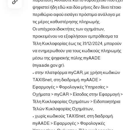
ψηφιστεί ήδη εδώ και δύο μήνες δεν δίνει τέτοιο
περιθώριο αφού εισάγει πρόστιμα ανάλογα με
τις μέρες καθυστέρησης πληρωμής.
Οι υπόχρεοι ιδιοκτήτες των οχημάτων,
προκειμένου να εξοφλήσουν εμπρόθεσμα τα
Τέλη Κυκλοφορίας έως τις 31/12/2024, μπορούν
να ενημερωθούν για τους κωδικούς πληρωμής
μέσω της ψηφιακής πύλης myAADE
(myaade.gov.gr):
• στην πλατφόρμα myCAR, με χρήση κωδικών
TAXISnet, στη διαδρομή: myAADE >
Εφαρμογές > Φορολογικές Υπηρεσίες >
Οχήματα > myCAR > Είσοδος στην Εφαρμογή >
Τέλη Κυκλοφορίας Οχημάτων > Ειδοποιητήρια
Τελών Κυκλοφορίας Οχημάτων,
• χωρίς κωδικούς TAXISnet, στη διαδρομή:
myAADE > Εφαρμογές > Φορολογικές