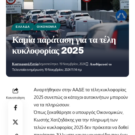
ΕΛΛΆΔΑ
ΟΙΚΟΝΟΜΊΑ
Καμία παράταση για τα τέλη
κυκλοφορίας 2025
Καστοριανή Εστία
Δημοσιεύτηκε: 19 Νοεμβρίου, 2024
Τελευταία ενημέρωση: 19 Νοεμβρίου, 2024 11:14 πμ
Αναρτήθηκαν στην ΑΑΔΕ τα τέλη κυκλοφορίας
2025 συνεπώς οι κάτοχοι αυτοκινήτων μπορούν
Κοινοποίηση
να τα πληρώσουν.
Όπως ξεκαθάρησε ο υπουργός Οικονομικών,
Κωστής Χατζηδάκης για την πληρωμή των
τελών κυκλοφορίας 2025 δεν πρόκειται να δοθεί
παράταση. Άλλωστε και το νομοσχέδιο που έχει