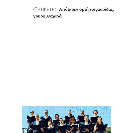
ΕΤΙΚΕΤΕΣ:
Απόζαρι
γιορτή τσιγααρίδας
γουρουνοχαρά