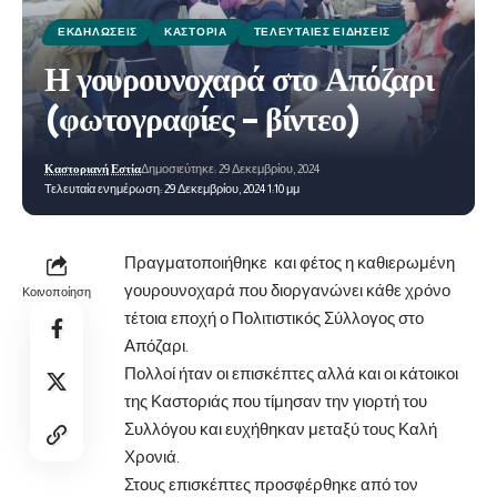
ΕΚΔΗΛΏΣΕΙΣ
ΚΑΣΤΟΡΙΆ
ΤΕΛΕΥΤΑΊΕΣ ΕΙΔΉΣΕΙΣ
Η γουρουνοχαρά στο Απόζαρι
(φωτογραφίες – βίντεο)
Καστοριανή Εστία
Δημοσιεύτηκε: 29 Δεκεμβρίου, 2024
Τελευταία ενημέρωση: 29 Δεκεμβρίου, 2024 1:10 μμ
Πραγματοποιήθηκε και φέτος η καθιερωμένη
γουρουνοχαρά που διοργανώνει κάθε χρόνο
Κοινοποίηση
τέτοια εποχή ο Πολιτιστικός Σύλλογος στο
Απόζαρι.
Πολλοί ήταν οι επισκέπτες αλλά και οι κάτοικοι
της Καστοριάς που τίμησαν την γιορτή του
Συλλόγου και ευχήθηκαν μεταξύ τους Καλή
Χρονιά.
Στους επισκέπτες προσφέρθηκε από τον