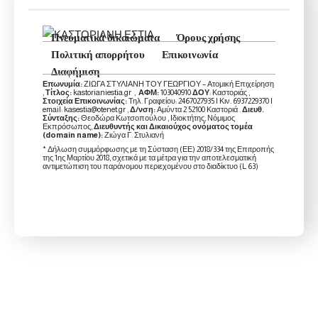
Πνευματικά δικαιώματα
Όρους χρήσης
Πολιτική απορρήτου
Επικοινωνία
Διαφήμιση
Επωνυμία:
ΖΙΩΓΑ ΣΤΥΛΙΑΝΗ ΤΟΥ ΓΕΩΡΓΙΟΥ – Ατομική Επιχείρηση
,
Τίτλος:
kastorianiestia.gr ,
ΑΦΜ:
103040910
ΔΟΥ
: Καστοριάς ,
Στοιχεία Επικοινωνίας:
Τηλ. Γραφείου: 2467027935 | Κιν. 6937229370 |
email: kasestia@otenet.gr ,
Δ/νση:
Αμύντα 2 52100 Καστοριά .
Διευθ.
Σύνταξης:
Θεοδώρα Κωτσοπούλου , Ιδιοκτήτης, Νόμιμος
Εκπρόσωπος,
Διευθυντής και Δικαιούχος ονόματος τομέα
(domain name):
Ζιώγα Γ. Στυλιανή
* Δήλωση συμμόρφωσης με τη Σύσταση (ΕΕ) 2018/334 της Επιτροπής
της 1ης Μαρτίου 2018, σχετικά με τα μέτρα για την αποτελεσματική
αντιμετώπιση του παράνομου περιεχομένου στο διαδίκτυο (L 63)