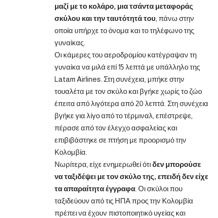
μαζί με το κολάρο, μια τσάντα μεταφοράς
σκύλου και την ταυτότητά του
, πάνω στην
οποία υπήρχε το όνομα και το τηλέφωνο της
γυναίκας.
Οι κάμερες του αεροδρομίου κατέγραψαν τη
γυναίκα να μιλά επί 15 λεπτά με υπάλληλο της
Latam Airlines. Στη συνέχεια, μπήκε στην
τουαλέτα με τον σκύλο και βγήκε χωρίς το ζώο
έπειτα από λιγότερα από 20 λεπτά. Στη συνέχεια
βγήκε για λίγο από το τέρμιναλ, επέστρεψε,
πέρασε από τον έλεγχο ασφαλείας και
επιβιβάστηκε σε πτήση με προορισμό την
Κολομβία.
Νωρίτερα, είχε ενημερωθεί ότι
δεν μπορούσε
να ταξιδέψει με τον σκύλο της, επειδή δεν είχε
τα απαραίτητα έγγραφα
. Οι σκύλοι που
ταξιδεύουν από τις ΗΠΑ προς την Κολομβία
πρέπει να έχουν πιστοποιητικό υγείας και