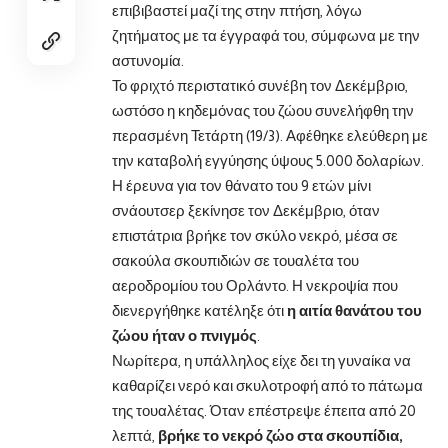
επιβιβαστεί μαζί της στην πτήση, λόγω
ζητήματος με τα έγγραφά του, σύμφωνα με την
αστυνομία.
Το φριχτό περιστατικό συνέβη τον Δεκέμβριο,
ωστόσο η κηδεμόνας του ζώου συνελήφθη την
περασμένη Τετάρτη (19/3). Αφέθηκε ελεύθερη με
την καταβολή εγγύησης ύψους 5.000 δολαρίων.
Η έρευνα για τον θάνατο του 9 ετών μίνι
σνάουτσερ ξεκίνησε τον Δεκέμβριο, όταν
επιστάτρια βρήκε τον σκύλο νεκρό, μέσα σε
σακούλα σκουπιδιών σε τουαλέτα του
αεροδρομίου του Ορλάντο. Η νεκροψία που
διενεργήθηκε κατέληξε ότι
η αιτία θανάτου του
ζώου ήταν ο πνιγμός
.
Νωρίτερα, η υπάλληλος είχε δει τη γυναίκα να
καθαρίζει νερό και σκυλοτροφή από το πάτωμα
της τουαλέτας. Όταν επέστρεψε έπειτα από 20
λεπτά,
βρήκε το νεκρό ζώο στα σκουπίδια,