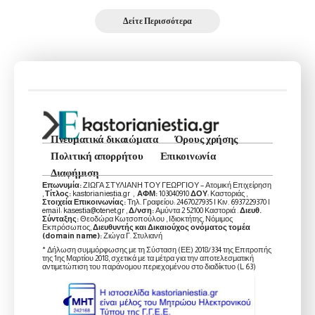
Δείτε Περισσότερα
Πνευματικά δικαιώματα
Όρους χρήσης
Πολιτική απορρήτου
Επικοινωνία
Διαφήμιση
Επωνυμία:
ΖΙΩΓΑ ΣΤΥΛΙΑΝΗ ΤΟΥ ΓΕΩΡΓΙΟΥ – Ατομική Επιχείρηση
,
Τίτλος:
kastorianiestia.gr ,
ΑΦΜ:
103040910
ΔΟΥ
: Καστοριάς ,
Στοιχεία Επικοινωνίας:
Τηλ. Γραφείου: 2467027935 | Κιν. 6937229370 |
email: kasestia@otenet.gr ,
Δ/νση:
Αμύντα 2 52100 Καστοριά .
Διευθ.
Σύνταξης:
Θεοδώρα Κωτσοπούλου , Ιδιοκτήτης, Νόμιμος
Εκπρόσωπος,
Διευθυντής και Δικαιούχος ονόματος τομέα
(domain name):
Ζιώγα Γ. Στυλιανή
* Δήλωση συμμόρφωσης με τη Σύσταση (ΕΕ) 2018/334 της Επιτροπής
της 1ης Μαρτίου 2018, σχετικά με τα μέτρα για την αποτελεσματική
αντιμετώπιση του παράνομου περιεχομένου στο διαδίκτυο (L 63)