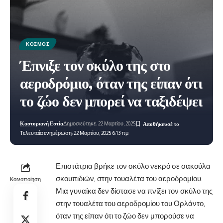
ΚΌΣΜΟΣ
Έπνιξε τον σκύλο της στο
αεροδρόμιο, όταν της είπαν ότι
το ζώο δεν μπορεί να ταξιδέψει
Καστοριανή Εστία
Δημοσιεύτηκε: 22 Μαρτίου, 2025
Τελευταία ενημέρωση: 22 Μαρτίου, 2025 6:13 πμ
Επιστάτρια βρήκε τον σκύλο νεκρό σε σακούλα
σκουπιδιών, στην τουαλέτα του αεροδρομίου.
Κοινοποίηση
Μια γυναίκα δεν δίστασε να πνίξει τον
σκύλο
της
στην τουαλέτα του αεροδρομίου του Ορλάντο,
όταν της είπαν ότι το ζώο δεν μπορούσε να