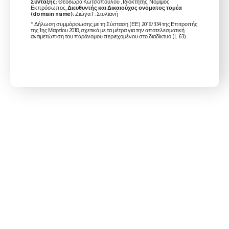
Σύνταξης:
Θεοδώρα Κωτσοπούλου , Ιδιοκτήτης, Νόμιμος
Εκπρόσωπος,
Διευθυντής και Δικαιούχος ονόματος τομέα
(domain name):
Ζιώγα Γ. Στυλιανή
* Δήλωση συμμόρφωσης με τη Σύσταση (ΕΕ) 2018/334 της Επιτροπής
της 1ης Μαρτίου 2018, σχετικά με τα μέτρα για την αποτελεσματική
αντιμετώπιση του παράνομου περιεχομένου στο διαδίκτυο (L 63)