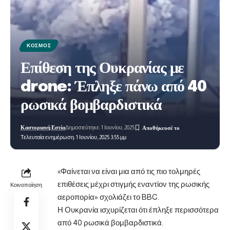
ΚΌΣΜΟΣ
Επίθεση της Ουκρανίας με
drone: Έπληξε πάνω από 40
ρωσικά βομβαρδιστικά
Καστοριανή Εστία
Δημοσιεύτηκε: 1 Ιουνίου, 2025
Τελευταία ενημέρωση: 1 Ιουνίου, 2025 3:55 μμ
«Φαίνεται να είναι μια από τις πιο τολμηρές
επιθέσεις μέχρι στιγμής εναντίον της ρωσικής
Κοινοποίηση
αεροπορία» σχολιάζει το BBC.
Η
Ουκρανία
ισχυρίζεται ότι έπληξε περισσότερα
από 40 ρωσικά βομβαρδιστικά.