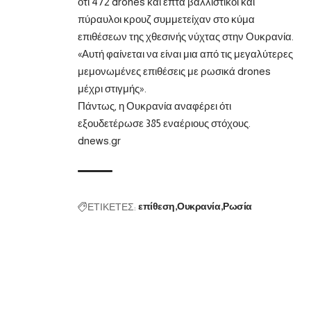
ότι 472 drones και επτά βαλλιστικοί και
πύραυλοι κρουζ συμμετείχαν στο κύμα
επιθέσεων της χθεσινής νύχτας στην Ουκρανία.
«Αυτή φαίνεται να είναι μια από τις μεγαλύτερες
μεμονωμένες επιθέσεις με ρωσικά drones
μέχρι στιγμής».
Πάντως, η Ουκρανία αναφέρει ότι
εξουδετέρωσε 385 εναέριους στόχους.
dnews.gr
ΕΤΙΚΕΤΕΣ:
επίθεση
Ουκρανία
Ρωσία