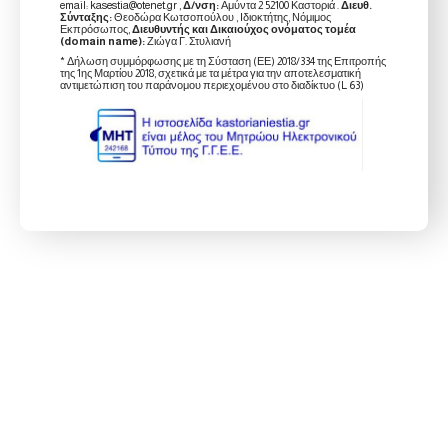
email: kasestia@otenet.gr ,
Δ/νση:
Αμύντα 2 52100 Καστοριά .
Διευθ.
Σύνταξης:
Θεοδώρα Κωτσοπούλου , Ιδιοκτήτης, Νόμιμος
Εκπρόσωπος,
Διευθυντής και Δικαιούχος ονόματος τομέα
(domain name):
Ζιώγα Γ. Στυλιανή
* Δήλωση συμμόρφωσης με τη Σύσταση (ΕΕ) 2018/334 της Επιτροπής
της 1ης Μαρτίου 2018, σχετικά με τα μέτρα για την αποτελεσματική
αντιμετώπιση του παράνομου περιεχομένου στο διαδίκτυο (L 63)