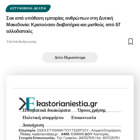
ΑΣΤΥΝΟΜΙΚΆ ΔΕΛΤΊΑ
Σοκ από υπόθεση εμπορίας ανθρώπων στη Δυτική
Μακεδονία: Κρατούσαν διαβατήρια και μισθούς από 57
αλλοδαπούς
3 Λεπτά Ανάγνωσης
Δείτε Περισσότερα
Πνευματικά δικαιώματα
Όρους χρήσης
Πολιτική απορρήτου
Επικοινωνία
Διαφήμιση
Επωνυμία:
ΖΙΩΓΑ ΣΤΥΛΙΑΝΗ ΤΟΥ ΓΕΩΡΓΙΟΥ – Ατομική Επιχείρηση
,
Τίτλος:
kastorianiestia.gr ,
ΑΦΜ:
103040910
ΔΟΥ
: Καστοριάς ,
Στοιχεία Επικοινωνίας:
Τηλ. Γραφείου: 2467027935 | Κιν. 6937229370 |