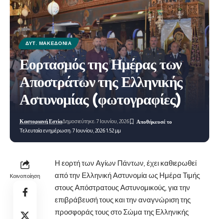
ΔΥΤ. ΜΑΚΕΔΟΝΊΑ
Εορτασμός της Ημέρας των
Αποστράτων της Ελληνικής
Αστυνομίας (φωτογραφίες)
Καστοριανή Εστία
Δημοσιεύτηκε: 7 Ιουνίου, 2026
Τελευταία ενημέρωση: 7 Ιουνίου, 2026 1:52 μμ
Η εορτή των Αγίων Πάντων, έχει καθιερωθεί
από την Ελληνική Αστυνομία ως Ημέρα Τιμής
Κοινοποίηση
στους Απόστρατους Αστυνομικούς, για την
επιβράβευσή τους και την αναγνώριση της
προσφοράς τους στο Σώμα της Ελληνικής