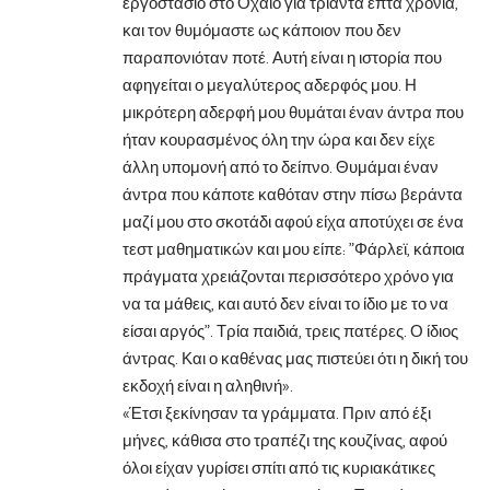
εργοστάσιο στο Οχάιο για τριάντα επτά χρόνια,
και τον θυμόμαστε ως κάποιον που δεν
παραπονιόταν ποτέ. Αυτή είναι η ιστορία που
αφηγείται ο μεγαλύτερος αδερφός μου. Η
μικρότερη αδερφή μου θυμάται έναν άντρα που
ήταν κουρασμένος όλη την ώρα και δεν είχε
άλλη υπομονή από το δείπνο. Θυμάμαι έναν
άντρα που κάποτε καθόταν στην πίσω βεράντα
μαζί μου στο σκοτάδι αφού είχα αποτύχει σε ένα
τεστ μαθηματικών και μου είπε: ”Φάρλεϊ, κάποια
πράγματα χρειάζονται περισσότερο χρόνο για
να τα μάθεις, και αυτό δεν είναι το ίδιο με το να
είσαι αργός”. Τρία παιδιά, τρεις πατέρες. Ο ίδιος
άντρας. Και ο καθένας μας πιστεύει ότι η δική του
εκδοχή είναι η αληθινή».
«Έτσι ξεκίνησαν τα γράμματα. Πριν από έξι
μήνες, κάθισα στο τραπέζι της κουζίνας, αφού
όλοι είχαν γυρίσει σπίτι από τις κυριακάτικες