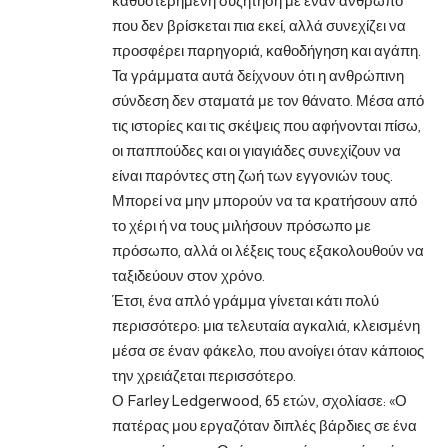
καθυστερημένη συζήτηση με έναν άνθρωπο
που δεν βρίσκεται πια εκεί, αλλά συνεχίζει να
προσφέρει παρηγοριά, καθοδήγηση και αγάπη.
Τα γράμματα αυτά δείχνουν ότι η ανθρώπινη
σύνδεση δεν σταματά με τον θάνατο. Μέσα από
τις ιστορίες και τις σκέψεις που αφήνονται πίσω,
οι παππούδες και οι γιαγιάδες συνεχίζουν να
είναι παρόντες στη ζωή των εγγονιών τους.
Μπορεί να μην μπορούν να τα κρατήσουν από
το χέρι ή να τους μιλήσουν πρόσωπο με
πρόσωπο, αλλά οι λέξεις τους εξακολουθούν να
ταξιδεύουν στον χρόνο.
Έτσι, ένα απλό γράμμα γίνεται κάτι πολύ
περισσότερο: μια τελευταία αγκαλιά, κλεισμένη
μέσα σε έναν φάκελο, που ανοίγει όταν κάποιος
την χρειάζεται περισσότερο.
Ο Farley Ledgerwood, 65 ετών, σχολίασε: «Ο
πατέρας μου εργαζόταν διπλές βάρδιες σε ένα