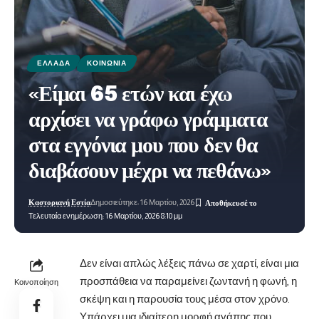
ΕΛΛΆΔΑ
ΚΟΙΝΩΝΊΑ
«Είμαι 65 ετών και έχω
αρχίσει να γράφω γράμματα
στα εγγόνια μου που δεν θα
διαβάσουν μέχρι να πεθάνω»
Καστοριανή Εστία
Δημοσιεύτηκε: 16 Μαρτίου, 2026
Τελευταία ενημέρωση: 16 Μαρτίου, 2026 8:10 μμ
Δεν είναι απλώς λέξεις πάνω σε χαρτί, είναι μια
προσπάθεια να παραμείνει ζωντανή η φωνή, η
Κοινοποίηση
σκέψη και η παρουσία τους μέσα στον χρόνο.
Υπάρχει μια ιδιαίτερη μορφή αγάπης που