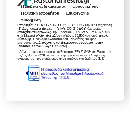
Πνευματικά δικαιώματα
Όρους χρήσης
Πολιτική απορρήτου
Επικοινωνία
Διαφήμιση
Επωνυμία:
ΖΙΩΓΑ ΣΤΥΛΙΑΝΗ ΤΟΥ ΓΕΩΡΓΙΟΥ – Ατομική Επιχείρηση
,
Τίτλος:
kastorianiestia.gr ,
ΑΦΜ:
103040910
ΔΟΥ
: Καστοριάς ,
Στοιχεία Επικοινωνίας:
Τηλ. Γραφείου: 2467027935 | Κιν. 6937229370 |
email: kasestia@otenet.gr ,
Δ/νση:
Αμύντα 2 52100 Καστοριά .
Διευθ.
Σύνταξης:
Θεοδώρα Κωτσοπούλου , Ιδιοκτήτης, Νόμιμος
Εκπρόσωπος,
Διευθυντής και Δικαιούχος ονόματος τομέα
(domain name):
Ζιώγα Γ. Στυλιανή
* Δήλωση συμμόρφωσης με τη Σύσταση (ΕΕ) 2018/334 της Επιτροπής
της 1ης Μαρτίου 2018, σχετικά με τα μέτρα για την αποτελεσματική
αντιμετώπιση του παράνομου περιεχομένου στο διαδίκτυο (L 63)