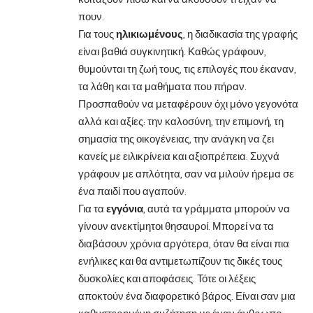
πουν.
Για τους
ηλικιωμένους
, η διαδικασία της γραφής
είναι βαθιά συγκινητική. Καθώς γράφουν,
θυμούνται τη ζωή τους, τις επιλογές που έκαναν,
τα λάθη και τα μαθήματα που πήραν.
Προσπαθούν να μεταφέρουν όχι μόνο γεγονότα
αλλά και αξίες: την καλοσύνη, την επιμονή, τη
σημασία της οικογένειας, την ανάγκη να ζει
κανείς με ειλικρίνεια και αξιοπρέπεια. Συχνά
γράφουν με απλότητα, σαν να μιλούν ήρεμα σε
ένα παιδί που αγαπούν.
Για τα
εγγόνια
, αυτά τα γράμματα μπορούν να
γίνουν ανεκτίμητοι θησαυροί. Μπορεί να τα
διαβάσουν χρόνια αργότερα, όταν θα είναι πια
ενήλικες και θα αντιμετωπίζουν τις δικές τους
δυσκολίες και αποφάσεις. Τότε οι λέξεις
αποκτούν ένα διαφορετικό βάρος. Είναι σαν μια