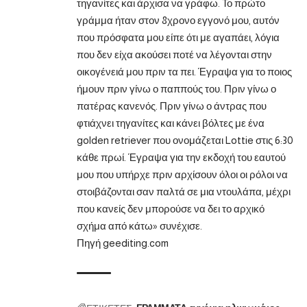
τηγανίτες και άρχισα να γράφω. Το πρώτο
γράμμα ήταν στον 8χρονο εγγονό μου, αυτόν
που πρόσφατα μου είπε ότι με αγαπάει, λόγια
που δεν είχα ακούσει ποτέ να λέγονται στην
οικογένειά μου πριν τα πει. Έγραψα για το ποιος
ήμουν πριν γίνω ο παππούς του. Πριν γίνω ο
πατέρας κανενός. Πριν γίνω ο άντρας που
φτιάχνει τηγανίτες και κάνει βόλτες με ένα
golden retriever που ονομάζεται Lottie στις 6:30
κάθε πρωί. Έγραψα για την εκδοχή του εαυτού
μου που υπήρχε πριν αρχίσουν όλοι οι ρόλοι να
στοιβάζονται σαν παλτά σε μια ντουλάπα, μέχρι
που κανείς δεν μπορούσε να δει το αρχικό
σχήμα από κάτω» συνέχισε.
Πηγή
geediting.com