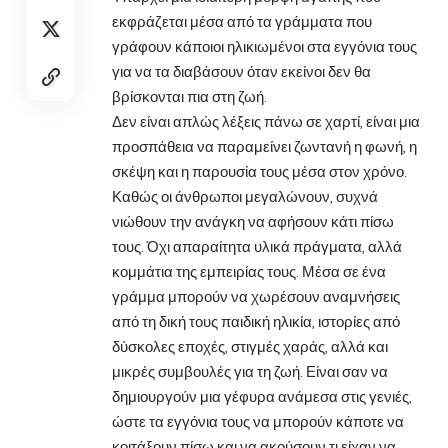
εκφράζεται μέσα από τα
γράμματα
που
γράφουν κάποιοι ηλικιωμένοι στα εγγόνια τους
για να τα διαβάσουν όταν εκείνοι δεν θα
βρίσκονται πια στη ζωή.
Δεν είναι απλώς λέξεις πάνω σε χαρτί, είναι μια
προσπάθεια να παραμείνει ζωντανή η φωνή, η
σκέψη και η παρουσία τους μέσα στον χρόνο.
Καθώς οι άνθρωποι μεγαλώνουν, συχνά
νιώθουν την ανάγκη να αφήσουν κάτι πίσω
τους. Όχι απαραίτητα υλικά πράγματα, αλλά
κομμάτια της εμπειρίας τους. Μέσα σε ένα
γράμμα μπορούν να χωρέσουν αναμνήσεις
από τη δική τους παιδική ηλικία, ιστορίες από
δύσκολες εποχές, στιγμές χαράς, αλλά και
μικρές συμβουλές για τη ζωή. Είναι σαν να
δημιουργούν μια γέφυρα ανάμεσα στις γενιές,
ώστε τα εγγόνια τους να μπορούν κάποτε να
κοιτάξουν πίσω και να ακούσουν τι είχαν να