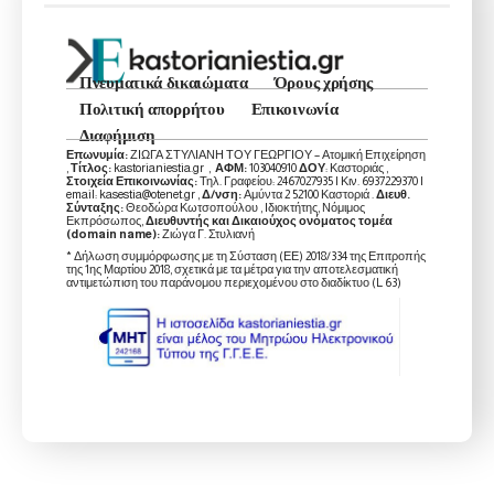
Πνευματικά δικαιώματα
Όρους χρήσης
Πολιτική απορρήτου
Επικοινωνία
Διαφήμιση
Επωνυμία:
ΖΙΩΓΑ ΣΤΥΛΙΑΝΗ ΤΟΥ ΓΕΩΡΓΙΟΥ – Ατομική Επιχείρηση
,
Τίτλος:
kastorianiestia.gr ,
ΑΦΜ:
103040910
ΔΟΥ
: Καστοριάς ,
Στοιχεία Επικοινωνίας:
Τηλ. Γραφείου: 2467027935 | Κιν. 6937229370 |
email: kasestia@otenet.gr ,
Δ/νση:
Αμύντα 2 52100 Καστοριά .
Διευθ.
Σύνταξης:
Θεοδώρα Κωτσοπούλου , Ιδιοκτήτης, Νόμιμος
Εκπρόσωπος,
Διευθυντής και Δικαιούχος ονόματος τομέα
(domain name):
Ζιώγα Γ. Στυλιανή
* Δήλωση συμμόρφωσης με τη Σύσταση (ΕΕ) 2018/334 της Επιτροπής
της 1ης Μαρτίου 2018, σχετικά με τα μέτρα για την αποτελεσματική
αντιμετώπιση του παράνομου περιεχομένου στο διαδίκτυο (L 63)