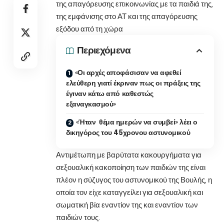
της απαγόρευσης επικοινωνίας με τα παιδιά της,
της εμφάνισης στο ΑΤ και της απαγόρευσης
εξόδου από τη χώρα
Περιεχόμενα
«Οι αρχές αποφάσισαν να αφεθεί
ελεύθερη γιατί έκριναν πως οι πράξεις της
έγιναν κάτω από καθεστώς
εξαναγκασμού»
«Ήταν θέμα ημερών να συμβεί» λέει ο
δικηγόρος του 45χρονου αστυνομικού
Αντιμέτωπη με βαρύτατα κακουργήματα για
σεξουαλική κακοποίηση των παιδιών της είναι
πλέον η σύζυγος του
αστυνομικού
της
Βουλής
, η
οποία τον είχε καταγγείλει για σεξουαλική και
σωματική βία εναντίον της και εναντίον των
παιδιών τους.