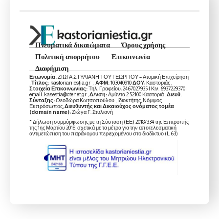
Πνευματικά δικαιώματα
Όρους χρήσης
Πολιτική απορρήτου
Επικοινωνία
Διαφήμιση
Επωνυμία:
ΖΙΩΓΑ ΣΤΥΛΙΑΝΗ ΤΟΥ ΓΕΩΡΓΙΟΥ – Ατομική Επιχείρηση
,
Τίτλος:
kastorianiestia.gr ,
ΑΦΜ:
103040910
ΔΟΥ
: Καστοριάς ,
Στοιχεία Επικοινωνίας:
Τηλ. Γραφείου: 2467027935 | Κιν. 6937229370 |
email: kasestia@otenet.gr ,
Δ/νση:
Αμύντα 2 52100 Καστοριά .
Διευθ.
Σύνταξης:
Θεοδώρα Κωτσοπούλου , Ιδιοκτήτης, Νόμιμος
Εκπρόσωπος,
Διευθυντής και Δικαιούχος ονόματος τομέα
(domain name):
Ζιώγα Γ. Στυλιανή
* Δήλωση συμμόρφωσης με τη Σύσταση (ΕΕ) 2018/334 της Επιτροπής
της 1ης Μαρτίου 2018, σχετικά με τα μέτρα για την αποτελεσματική
αντιμετώπιση του παράνομου περιεχομένου στο διαδίκτυο (L 63)