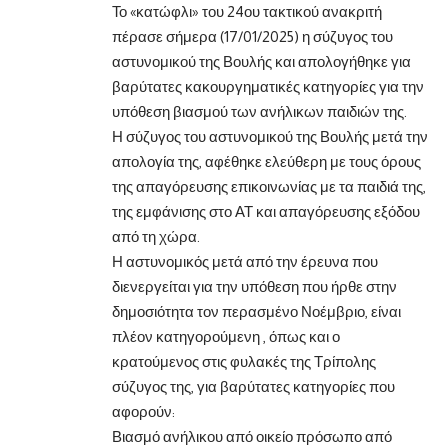
Το «κατώφλι» του 24ου τακτικού ανακριτή
πέρασε σήμερα (17/01/2025) η σύζυγος του
αστυνομικού της Βουλής και απολογήθηκε για
βαρύτατες κακουργηματικές κατηγορίες για την
υπόθεση βιασμού των ανήλικων παιδιών της.
Η σύζυγος του αστυνομικού της Βουλής μετά την
απολογία της, αφέθηκε ελεύθερη με τους όρους
της απαγόρευσης επικοινωνίας με τα παιδιά της,
της εμφάνισης στο ΑΤ και απαγόρευσης εξόδου
από τη χώρα.
Η αστυνομικός μετά από την έρευνα που
διενεργείται για την υπόθεση που ήρθε στην
δημοσιότητα τον περασμένο Νοέμβριο, είναι
πλέον κατηγορούμενη , όπως και ο
κρατούμενος στις φυλακές της Τρίπολης
σύζυγος της, για βαρύτατες κατηγορίες που
αφορούν:
Βιασμό ανήλικου από οικείο πρόσωπο από