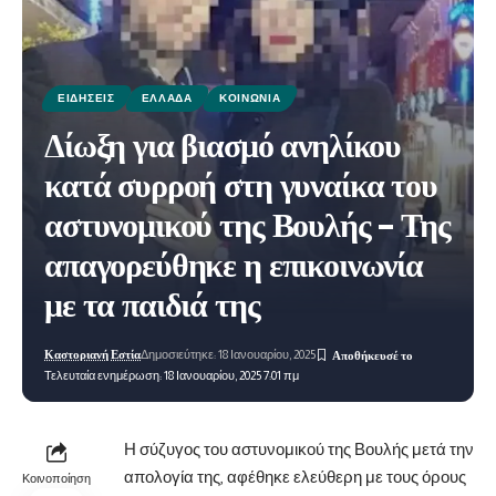
ΕΙΔΉΣΕΙΣ
ΕΛΛΆΔΑ
ΚΟΙΝΩΝΊΑ
Δίωξη για βιασμό ανηλίκου
κατά συρροή στη γυναίκα του
αστυνομικού της Βουλής – Της
απαγορεύθηκε η επικοινωνία
με τα παιδιά της
Καστοριανή Εστία
Δημοσιεύτηκε: 18 Ιανουαρίου, 2025
Τελευταία ενημέρωση: 18 Ιανουαρίου, 2025 7:01 πμ
Η σύζυγος του
αστυνομικού της Βουλής
μετά την
απολογία της, αφέθηκε ελεύθερη με τους όρους
Κοινοποίηση