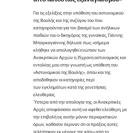
Για τις εξελίξεις στην υπόθεση του αστυνομικού
της Βουλής και της συζύγου του που
κατηγορούνται για τον βιασμό των ανήλικων
παιδιών του ο δικηγόρος της γυναίκας, Γιάννης
Μπαρκαγιάννης δήλωσε πως «σήμερα
κλήθηκε να απολογηθεί ενώπιον των
Ανακριτικών Αρχών η 35χρονη αστυνομικός και
εντολέας μου στην γνωστή ως υπόθεση του
«Αστυνομικού της Βουλής», όπου και της
αποδόθηκαν οι κατηγορίες περί
των εγκλημάτων κατά της γενετήσιας
ελευθερίας.
Ύστερα από την απολογία της, οι Ανακριτικές
Αρχές αποφάσισαν αυτή να αφεθεί ελεύθερη, με
την επιβολή εις αυτήν μόνον περιοριστικών
όρων, καθόσον έκριναν ότι οι πράξεις αυτές
τελέστηκαν εκ μέρους της κάτω από το