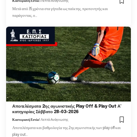
Καστοριανή Εστία
3 Λεπτά Ανάγνωσης
Μετά από 35 χρόνια στα γήπεδα ως παίκτης, προπονητής και
παράγοντας, ο…
Αποτελέσματα 2ης αγωνιστικής Play Off & Play Out Α’
κατηγορίας Σάββατο 28-03-2026
Καστοριανή Εστία
1 Λεπτά Ανάγνωσης
Αποτελέσματα και βαθμολογία της 2ης αγωνιστικής των play off και
play out…