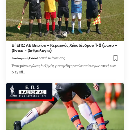
Β’ ΕΠΣ: ΑΕ Βιτσίου – Κεραυνός Χιλιοδένδρου 1-2 (φωτο –
βίντεο – βαθμολογία)
Καστοριανή Εστία
1 Λεπτά Ανάγνωσης
Ένας μόνο αγώνας διεξήχθη για την 5η προτελευταία αγωνιστική των
play off…