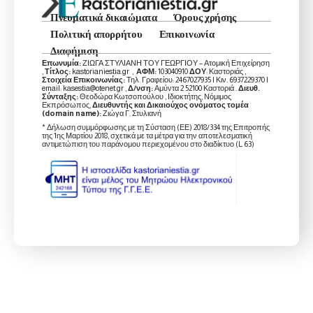
Πνευματικά δικαιώματα
Όρους χρήσης
Πολιτική απορρήτου
Επικοινωνία
Διαφήμιση
Επωνυμία:
ΖΙΩΓΑ ΣΤΥΛΙΑΝΗ ΤΟΥ ΓΕΩΡΓΙΟΥ – Ατομική Επιχείρηση
,
Τίτλος:
kastorianiestia.gr ,
ΑΦΜ:
103040910
ΔΟΥ
: Καστοριάς ,
Στοιχεία Επικοινωνίας:
Τηλ. Γραφείου: 2467027935 | Κιν. 6937229370 |
email: kasestia@otenet.gr ,
Δ/νση:
Αμύντα 2 52100 Καστοριά .
Διευθ.
Σύνταξης:
Θεοδώρα Κωτσοπούλου , Ιδιοκτήτης, Νόμιμος
Εκπρόσωπος,
Διευθυντής και Δικαιούχος ονόματος τομέα
(domain name):
Ζιώγα Γ. Στυλιανή
* Δήλωση συμμόρφωσης με τη Σύσταση (ΕΕ) 2018/334 της Επιτροπής
της 1ης Μαρτίου 2018, σχετικά με τα μέτρα για την αποτελεσματική
αντιμετώπιση του παράνομου περιεχομένου στο διαδίκτυο (L 63)