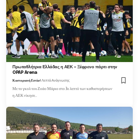
Πρωταθλήτρια Ελλάδας η ΑΕΚ – Ξέφρενο πάρτι στην
OPAP Arena
Καστοριανή Εστία
4 Λεπτά Ανάγνωσης
Με το γκολ του Ζοάο Μάριο στο 3ο λεπτό των καθυστερήσεων
η ΑΕΚ νίκησε…