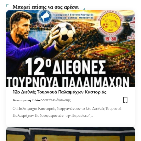
Μπορεί επίσης να σας αρέσει
12ο Διεθνές Τουρνουά Παλαιμάχων Καστοριάς
Καστοριανή Εστία
2 Λεπτά Ανάγνωσης
Οι Παλαίμαχοι Καστοριάς διοργανώνουν το 12ο Διεθνές Τουρνουά
Παλαιμάχων Ποδοσφαιριστών, την Παρασκευή …