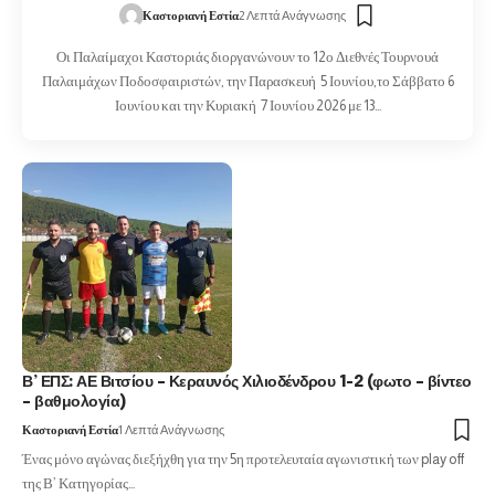
Καστοριανή Εστία
2 Λεπτά Ανάγνωσης
Οι Παλαίμαχοι Καστοριάς διοργανώνουν το 12ο Διεθνές Τουρνουά
Παλαιμάχων Ποδοσφαιριστών, την Παρασκευή 5 Ιουνίου,το Σάββατο 6
Ιουνίου και την Κυριακή 7 Ιουνίου 2026 με 13…
Β’ ΕΠΣ: ΑΕ Βιτσίου – Κεραυνός Χιλιοδένδρου 1-2 (φωτο – βίντεο
– βαθμολογία)
Καστοριανή Εστία
1 Λεπτά Ανάγνωσης
Ένας μόνο αγώνας διεξήχθη για την 5η προτελευταία αγωνιστική των play off
της Β’ Κατηγορίας…