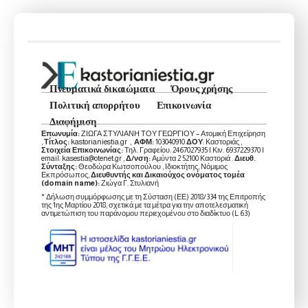
Πνευματικά δικαιώματα
Όρους χρήσης
Πολιτική απορρήτου
Επικοινωνία
Διαφήμιση
Επωνυμία:
ΖΙΩΓΑ ΣΤΥΛΙΑΝΗ ΤΟΥ ΓΕΩΡΓΙΟΥ – Ατομική Επιχείρηση
,
Τίτλος:
kastorianiestia.gr ,
ΑΦΜ:
103040910
ΔΟΥ
: Καστοριάς ,
Στοιχεία Επικοινωνίας:
Τηλ. Γραφείου: 2467027935 | Κιν. 6937229370 |
email: kasestia@otenet.gr ,
Δ/νση:
Αμύντα 2 52100 Καστοριά .
Διευθ.
Σύνταξης:
Θεοδώρα Κωτσοπούλου , Ιδιοκτήτης, Νόμιμος
Εκπρόσωπος,
Διευθυντής και Δικαιούχος ονόματος τομέα
(domain name):
Ζιώγα Γ. Στυλιανή
* Δήλωση συμμόρφωσης με τη Σύσταση (ΕΕ) 2018/334 της Επιτροπής
της 1ης Μαρτίου 2018, σχετικά με τα μέτρα για την αποτελεσματική
αντιμετώπιση του παράνομου περιεχομένου στο διαδίκτυο (L 63)