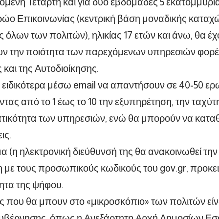
όμενη Τετάρτη και για δύο εβδομάδες 5 εκατομμύρι
ώο Επικοινωνίας (κεντρική βάση μοναδικής καταχ
ς όλων των πολιτών), ηλικίας 17 ετών και άνω, θα έ
υν την ποιότητα των παρεχόμενων υπηρεσιών φορέ
και της Αυτοδιοίκησης.
ειδικότερα μέσω email να απαντήσουν σε 40-50 ερ
ας από το 1 έως το 10 την εξυπηρέτηση, την ταχύτητ
τικότητα των υπηρεσιών, ενώ θα μπορούν να καταθ
ις.
 (η ηλεκτρονική διεύθυνσή της θα ανακοινωθεί την 
με τους προσωπικούς κωδικούς του gov.gr, προκει
ητα της ψήφου.
ς που θα μπουν στο «μικροσκόπιο» των πολιτών είνα
Κυβέρνησης, όπως η Ανεξάρτητη Αρχή Δημοσίων Εσ