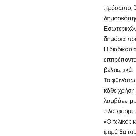
πρόσωπο, θα
δημοσκόπησ
Εσωτερικών 
δημόσια πρ
Η διαδικασί
επιτρέποντα
βελτιωτικά.
Το φθινόπωρ
κάθε χρήση 
λαμβάνει μο
πλατφόρμα 
«Ο τελικός 
φορά θα του