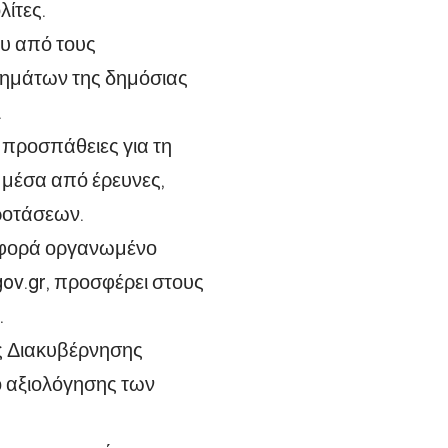
ίτες.
ου από τους
λημάτων της δημόσιας
.
 προσπάθειες για τη
μέσα από έρευνες,
ροτάσεων.
 φορά οργανωμένο
gov.gr, προσφέρει στους
.
ς Διακυβέρνησης
ό αξιολόγησης των