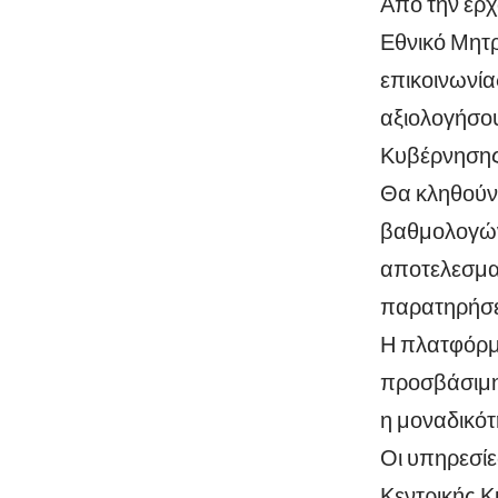
Από την ερχ
Εθνικό Μητρ
επικοινωνία
αξιολογήσο
Κυβέρνησης 
Θα κληθούν 
βαθμολογώντ
αποτελεσμα
παρατηρήσε
Η πλατφόρμα
προσβάσιμη 
η μοναδικότ
Οι υπηρεσίε
Κεντρικής 