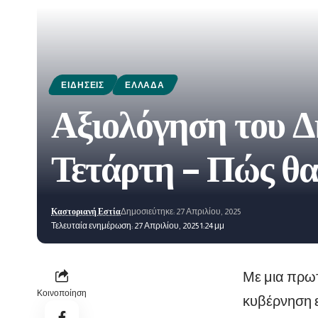
ΕΙΔΉΣΕΙΣ
ΕΛΛΆΔΑ
Αξιολόγηση του Δ
Τετάρτη – Πώς θα 
Καστοριανή Εστία
Δημοσιεύτηκε: 27 Απριλίου, 2025
Τελευταία ενημέρωση: 27 Απριλίου, 2025 1:24 μμ
Με μια πρωτ
Κοινοποίηση
κυβέρνηση 