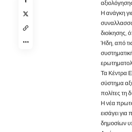
αξιολόγησης
Η ανάγκη γι
συναλλασσό
διοίκησης, 
Ήδη, από τι
συστηματικ
ερωτηματολ
Τα Κέντρα 
σύστημα αξι
πολίτες τη 
Η νέα πρωτ
εισάγει για
δημοσίων υπ