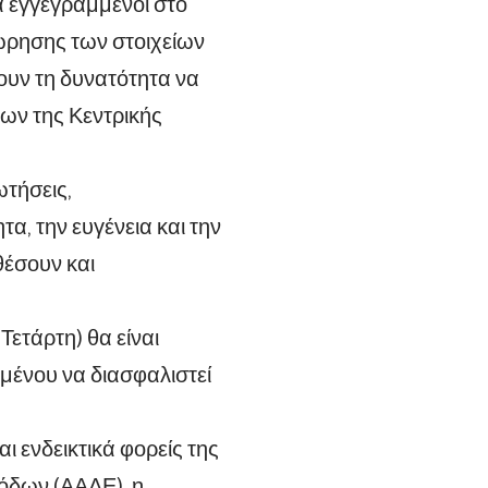
α εγγεγραμμένοι στο
ώρησης των στοιχείων
χουν τη δυνατότητα να
ων της Κεντρικής
ωτήσεις,
α, την ευγένεια και την
έσουν και
Τετάρτη) θα είναι
μένου να διασφαλιστεί
ι ενδεικτικά φορείς της
όδων (ΑΑΔΕ), η