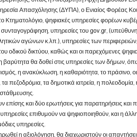
ηρεσία Απασχόλησης (ΔΥΠΑ), ο Ενιαίος Φορέας Κο
το Κτηματολόγιο, ψηφιακές υπηρεσίες φορέων κυβέ
 συνταγογράφηση, υπηρεσίες του gov.gr, (υπεύθυνη 
θλητικών αγώνων κ.λπ.), υπηρεσίες των περιφερειών
ου οδικού δικτύου, καθώς και οι παρεχόμενες ψηφι
ρη βαρύτητα θα δοθεί στις υπηρεσίες των δήμων, όπω
σμός, η ανακύκλωση, η καθαριότητα, το πράσινο, οι 
τα πεζοδρόμια, τα δημοτικά ιατρεία, η πολεοδομία,
ι στάθμευσης.
 επίσης και δύο ερωτήσεις για παρατηρήσεις και προ
 υπηρεσίες επιθυμούν να ψηφιοποιηθούν, και η άλλη
μόδιες υπηρεσίες.
ρωθεί η αξιολόγηση, θα διαχωριστούν οι απαντήσει