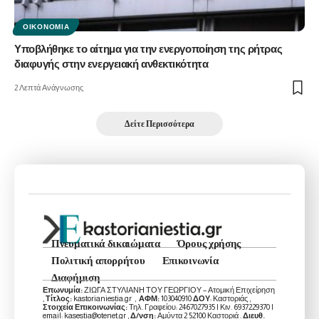
ΟΙΚΟΝΟΜΊΑ
Υποβλήθηκε το αίτημα για την ενεργοποίηση της ρήτρας
διαφυγής στην ενεργειακή ανθεκτικότητα
2 Λεπτά Ανάγνωσης
Δείτε Περισσότερα
Πνευματικά δικαιώματα
Όρους χρήσης
Πολιτική απορρήτου
Επικοινωνία
Διαφήμιση
Επωνυμία:
ΖΙΩΓΑ ΣΤΥΛΙΑΝΗ ΤΟΥ ΓΕΩΡΓΙΟΥ – Ατομική Επιχείρηση
,
Τίτλος:
kastorianiestia.gr ,
ΑΦΜ:
103040910
ΔΟΥ
: Καστοριάς ,
Στοιχεία Επικοινωνίας:
Τηλ. Γραφείου: 2467027935 | Κιν. 6937229370 |
email: kasestia@otenet.gr ,
Δ/νση:
Αμύντα 2 52100 Καστοριά .
Διευθ.