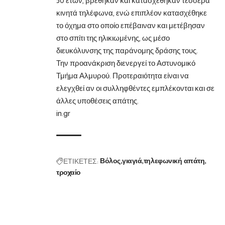
50 ετών, βρέθηκαν και κατασχέθηκαν τέσσερα
κινητά τηλέφωνα, ενώ επιπλέον κατασχέθηκε
το όχημα στο οποίο επέβαιναν και μετέβησαν
στο σπίτι της ηλικιωμένης, ως μέσο
διευκόλυνσης της παράνομης δράσης τους.
Την προανάκριση διενεργεί το Αστυνομικό
Τμήμα Αλμυρού. Προτεραιότητα είναι να
ελεγχθεί αν οι συλληφθέντες εμπλέκονται και σε
άλλες υποθέσεις απάτης.
in.gr
ΕΤΙΚΕΤΕΣ:
Βόλος
γιαγιά
τηλεφωνική απάτη
τροχαίο