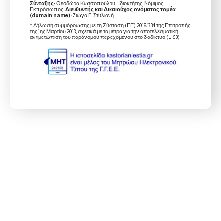
Σύνταξης:
Θεοδώρα Κωτσοπούλου , Ιδιοκτήτης, Νόμιμος
Εκπρόσωπος,
Διευθυντής και Δικαιούχος ονόματος τομέα
(domain name):
Ζιώγα Γ. Στυλιανή
* Δήλωση συμμόρφωσης με τη Σύσταση (ΕΕ) 2018/334 της Επιτροπής
της 1ης Μαρτίου 2018, σχετικά με τα μέτρα για την αποτελεσματική
αντιμετώπιση του παράνομου περιεχομένου στο διαδίκτυο (L 63)