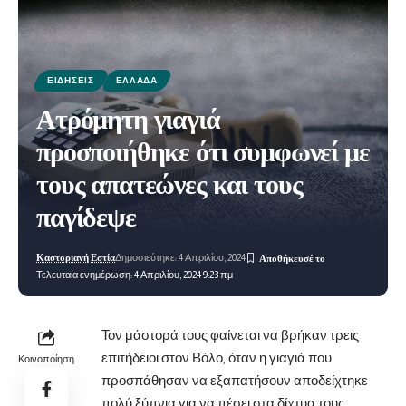
ΕΙΔΉΣΕΙΣ
ΕΛΛΆΔΑ
Ατρόμητη γιαγιά
προσποιήθηκε ότι συμφωνεί με
τους απατεώνες και τους
παγίδεψε
Καστοριανή Εστία
Δημοσιεύτηκε: 4 Απριλίου, 2024
Τελευταία ενημέρωση: 4 Απριλίου, 2024 9:23 πμ
Τον μάστορά τους φαίνεται να βρήκαν τρεις
επιτήδειοι στον Βόλο, όταν η γιαγιά που
Κοινοποίηση
προσπάθησαν να εξαπατήσουν αποδείχτηκε
πολύ ξύπνια για να πέσει στα δίχτυα τους.