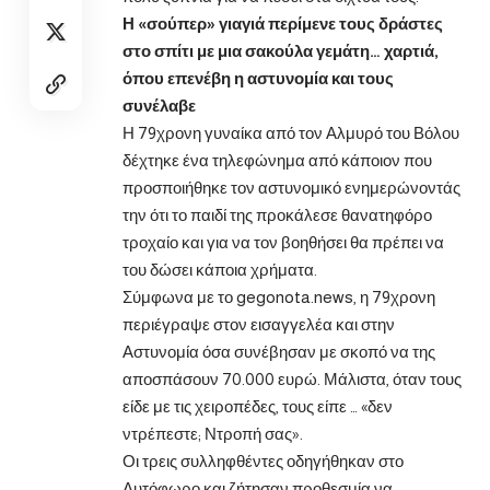
Η «σούπερ» γιαγιά περίμενε τους δράστες
στο σπίτι με μια σακούλα γεμάτη… χαρτιά,
όπου επενέβη η αστυνομία και τους
συνέλαβε
Η 79χρονη γυναίκα από τον Αλμυρό του Βόλου
δέχτηκε ένα τηλεφώνημα από κάποιον που
προσποιήθηκε τον αστυνομικό ενημερώνοντάς
την ότι το παιδί της προκάλεσε θανατηφόρο
τροχαίο και για να τον βοηθήσει θα πρέπει να
του δώσει κάποια χρήματα.
Σύμφωνα με το gegonota.news, η 79χρονη
περιέγραψε στον εισαγγελέα και στην
Αστυνομία όσα συνέβησαν με σκοπό να της
αποσπάσουν 70.000 ευρώ. Μάλιστα, όταν τους
είδε με τις χειροπέδες, τους είπε … «δεν
ντρέπεστε; Ντροπή σας».
Οι τρεις συλληφθέντες οδηγήθηκαν στο
Αυτόφωρο και ζήτησαν προθεσμία να