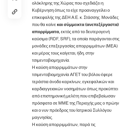
ολόκληρης της Χώρας που σχεδιάζει η
Κυβέρνηση όπως το είχε προαναγγείλει ο
επικεφαλής της ΔΕΗ Α.Ε. κ. Στάσσης. Μονάδες
που θα καίνε
και
σύμμεικτα (ανεπεξέργαστα)
απορρίμματα,
εκτός από τα δευτερογενή
καύσιμα (RDF, SRF), τα οποία παράγονται στις
μονάδες επεξεργασίας απορριμμάτων (ΜΕΑ)
και μέρος τους καίγεται, ήδη, στην
τσιμεντοβιομηχανία.
Η καύση απορριμμάτων στην
τσιμεντοβιομηχανία ΑΓΕΤ του βόλου έφερε
τεράστια άνοδο καρκίνων, εγκεφαλικών και
καρδιαγγειακών νοσημάτων όπως προκύπτει
από επιστημονική μελέτη που επιβεβαίωσαν
πρόσφατα σε ΜΜΕ της Περιοχής μας ο πρώην
και ο νυν πρόεδρος του Ιατρικού Συλλόγου
μαγνησίας.
Η καύση απορριμμάτων, παρά τις