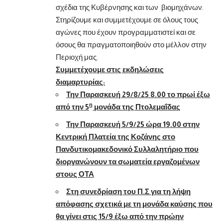
σχέδια της Κυβέρνησης και των βιομηχάνων.
Στηρίζουμε και συμμετέχουμε σε όλους τους
αγώνες που έχουν προγραμματιστεί και σε
όσους θα πραγματοποιηθούν στο μέλλον στην
Περιοχή μας.
Συμμετέχουμε στις εκδηλώσεις
διαμαρτυρίας:
Την Παρασκευή 29/8/25 8.00 το πρωί έξω
η
από την 5
μονάδα της Πτολεμαΐδας
Την Παρασκευή 5/9/25 ώρα 19.00 στην
Κεντρική Πλατεία της Κοζάνης στο
Πανδυτικομακεδονικό Συλλαλητήριο που
διοργανώνουν τα σωματεία εργαζομένων
στους ΟΤΑ
Στη συνεδρίαση του Π.Σ για τη λήψη
απόφασης σχετικά με τη μονάδα καύσης που
θα γίνει στις 15/9 έξω από την πρώην