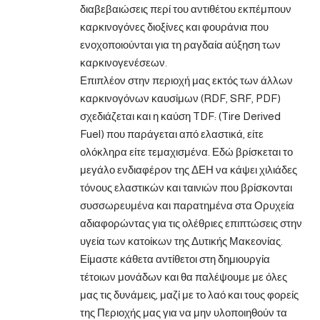
διαβεβαιώσεις περί του αντιθέτου εκπέμπουν
καρκινογόνες διοξίνες και φουράνια που
ενοχοποιούνται για τη ραγδαία αύξηση των
καρκινογενέσεων.
Επιπλέον στην περιοχή μας εκτός των άλλων
καρκινογόνων καυσίμων (RDF, SRF, PDF)
σχεδιάζεται και η καύση TDF: (Tire Derived
Fuel) που παράγεται από ελαστικά, είτε
ολόκληρα είτε τεμαχισμένα. Εδώ βρίσκεται το
μεγάλο ενδιαφέρον της ΔΕΗ να κάψει χιλιάδες
τόνους ελαστικών και ταινιών που βρίσκονται
συσσωρευμένα και παρατημένα στα Ορυχεία
αδιαφορώντας για τις ολέθριες επιπτώσεις στην
υγεία των κατοίκων της Δυτικής Μακεονίας.
Είμαστε κάθετα αντίθετοι στη δημιουργία
τέτοιων μονάδων και θα παλέψουμε με όλες
μας τις δυνάμεις, μαζί με το λαό και τους φορείς
της Περιοχής μας για να μην υλοποιηθούν τα