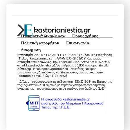
Πνευματικά δικαιώματα
Όρους χρήσης
Πολιτική απορρήτου
Επικοινωνία
Διαφήμιση
Επωνυμία:
ΖΙΩΓΑ ΣΤΥΛΙΑΝΗ ΤΟΥ ΓΕΩΡΓΙΟΥ – Ατομική Επιχείρηση
,
Τίτλος:
kastorianiestia.gr ,
ΑΦΜ:
103040910
ΔΟΥ
: Καστοριάς ,
Στοιχεία Επικοινωνίας:
Τηλ. Γραφείου: 2467027935 | Κιν. 6937229370 |
email: kasestia@otenet.gr ,
Δ/νση:
Αμύντα 2 52100 Καστοριά .
Διευθ.
Σύνταξης:
Θεοδώρα Κωτσοπούλου , Ιδιοκτήτης, Νόμιμος
Εκπρόσωπος,
Διευθυντής και Δικαιούχος ονόματος τομέα
(domain name):
Ζιώγα Γ. Στυλιανή
* Δήλωση συμμόρφωσης με τη Σύσταση (ΕΕ) 2018/334 της Επιτροπής
της 1ης Μαρτίου 2018, σχετικά με τα μέτρα για την αποτελεσματική
αντιμετώπιση του παράνομου περιεχομένου στο διαδίκτυο (L 63)