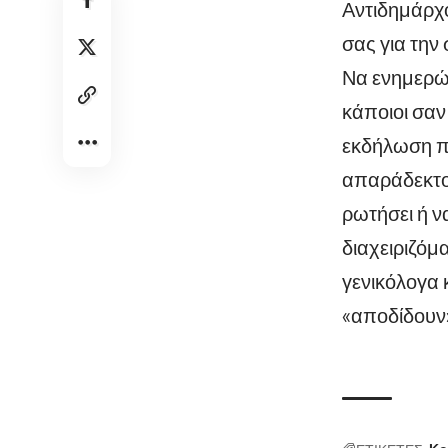
Αντιδημάρχο
σας για την
Να ενημερών
κάποιοι σαν
εκδήλωση πρ
απαράδεκτο β
ρωτήσει ή ν
διαχειριζόμ
γενικόλογα 
«αποδίδουν»