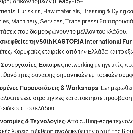
ειρηματικών τομέων (
Ready
–
to
–
rments
,
Fur
skins
,
Raw
materials
,
Dressing
&
Dying
c
ries
,
Machinery
,
Services
,
Trade
press
) θα παρουσιά
αι τάσεις που διαμορφώνουν το μέλλον του κλάδου.
ισκεφθείτε την 50th KASTORIA International Fur 
έτες
:
K
ορυφαίες εταιρείες από την Ελλάδα και το εξ
ς Συνεργασίες
: Ευκαιρίες networking με ηγετικές π
 πιθανότητες σύναψης σημαντικών εμπορικών συμ
ευμένες Παρουσιάσεις & Workshops
: Ενημερωθείτ
καλύψτε νέες στρατηγικές και αποκτήστε πρόσβαση 
 ειδικούς του κλάδου.
ινοτομίες & Τεχνολογίες
: Από cutting-edge τεχνολο
ές λύσεις, η έκθεση αναδεικνύει την αιχμή της βιο