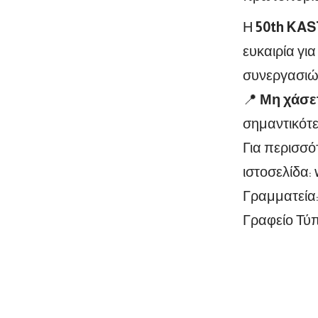
Η
50th KAST
ευκαιρία γι
συνεργασιώ
📍
Μη χάσετ
σημαντικότε
Για περισσό
ιστοσελίδα:
Γραμματεία
Γραφείο Τύ