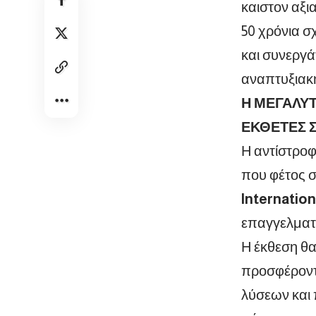
και
στον αξι
50 χρόνια σ
και συνεργά
αναπτυξιακή
Η ΜΕΓΑΛΥΤ
ΕΚΘΕΤΕΣ 
Η αντίστροφ
που φέτος σ
Internation
επαγγελματίε
Η έκθεση θ
προσφέροντ
λύσεων και 