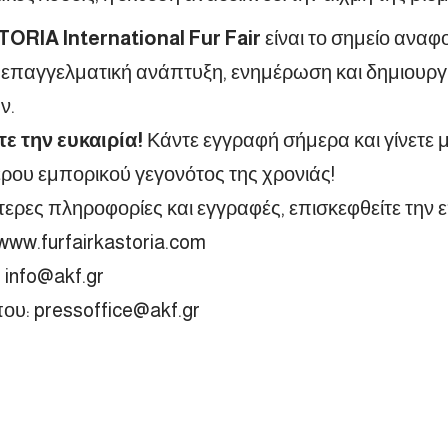
ORIA International Fur Fair
είναι το σημείο αναφο
α επαγγελματική ανάπτυξη, ενημέρωση και δημιουργ
ν.
ε την ευκαιρία!
Κάντε εγγραφή σήμερα και γίνετε 
ρου εμπορικού γεγονότος της χρονιάς!
τερες πληροφορίες και εγγραφές, επισκεφθείτε την 
www.furfairkastoria.com
:
info
@
akf
.
gr
που:
pressoffice
@
akf
.
gr