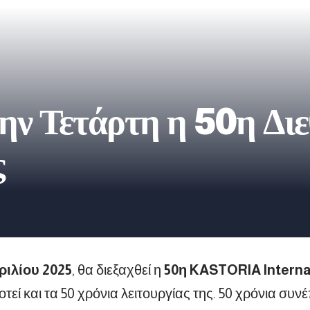
 την Τετάρτη η 50η Δ
ς
ριλίου 2025
, θα διεξαχθεί η
50η KASTORIA Internat
τεί και τα 50 χρόνια λειτουργίας της. 50 χρόνια συν