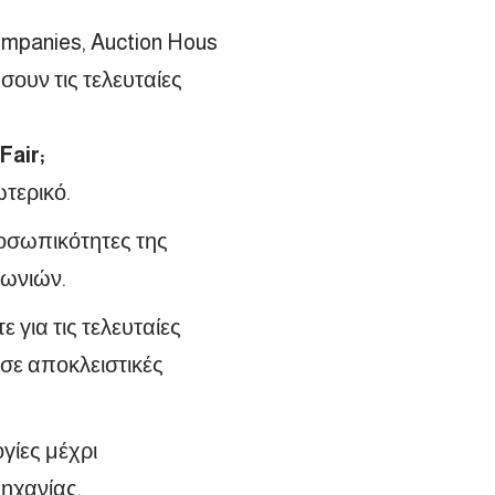
ompanies
,
Auction
Hous
σουν τις τελευταίες
Fair;
ωτερικό.
ροσωπικότητες της
φωνιών.
ε για τις τελευταίες
σε αποκλειστικές
γίες μέχρι
μηχανίας.