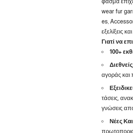
φάσμα επιχ
wear
fur
ga
es
,
Accesso
εξελίξεις κ
Γιατί να επ
100+ εκθ
Διεθνεί
αγοράς και
Εξειδικ
τάσεις, ανα
γνώσεις από
Νέες Κα
πρωτοποριακ