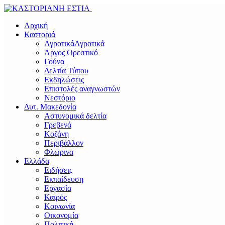
Αρχική
Καστοριά
Αγροτικά
Αγροτικά
Άργος Ορεστικό
Γούνα
Δελτία Τύπου
Εκδηλώσεις
Επιστολές αναγνωστών
Νεστόριο
Δυτ. Μακεδονία
Αστυνομικά δελτία
Γρεβενά
Κοζάνη
Περιβάλλον
Φλώρινα
Ελλάδα
Ειδήσεις
Εκπαίδευση
Εργασία
Καιρός
Κοινωνία
Οικονομία
Πολιτική