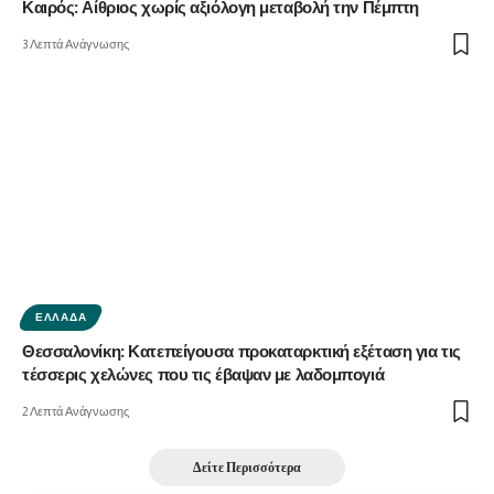
Καιρός: Αίθριος χωρίς αξιόλογη μεταβολή την Πέμπτη
3 Λεπτά Ανάγνωσης
ΕΛΛΆΔΑ
Θεσσαλονίκη: Κατεπείγουσα προκαταρκτική εξέταση για τις
τέσσερις χελώνες που τις έβαψαν με λαδομπογιά
2 Λεπτά Ανάγνωσης
Δείτε Περισσότερα