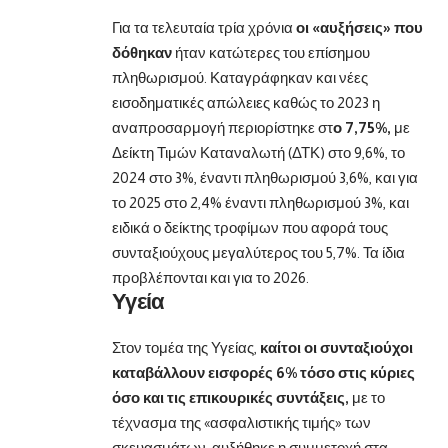
Για τα τελευταία τρία χρόνια
οι «αυξήσεις» που
δόθηκαν
ήταν κατώτερες του επίσημου
πληθωρισμού. Καταγράφηκαν και νέες
εισοδηματικές απώλειες καθώς το 2023 η
αναπροσαρμογή περιορίστηκε στ
ο 7,75%,
με
Δείκτη Τιμών Καταναλωτή (ΔΤΚ) στο 9,6%, το
2024 στο 3%, έναντι πληθωρισμού 3,6%, και για
το 2025 στο 2,4% έναντι πληθωρισμού 3%, και
ειδικά ο δείκτης τροφίμων που αφορά τους
συνταξιούχους μεγαλύτερος του 5,7%. Τα ίδια
προβλέπονται και για το 2026.
Υγεία
Στον τομέα της Υγείας,
καίτοι οι συνταξιούχοι
καταβάλλουν εισφορές 6% τόσο στις κύριες
όσο και τις επικουρικές συντάξεις,
με το
τέχνασμα της «ασφαλιστικής τιμής» των
σκευασμάτων, αυξήθηκε η συμμετοχή στα