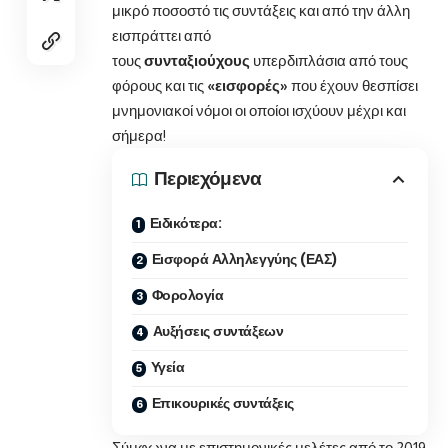
μικρό ποσοστό τις συντάξεις και από την άλλη
εισπράττει από
τους
συνταξιούχους
υπερδιπλάσια από τους
φόρους και τις
«εισφορές»
που έχουν θεσπίσει
μνημονιακοί νόμοι οι οποίοι ισχύουν μέχρι και
σήμερα!
Περιεχόμενα
Ειδικότερα:
Εισφορά Αλληλεγγύης (ΕΑΣ)
Φορολογία
Αυξήσεις συντάξεων
Υγεία
Επικουρικές συντάξεις
Σύμφωνα με επιστημονικές μελέτες από το 2019