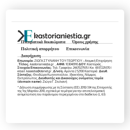
Πνευματικά δικαιώματα
Όρους χρήσης
Πολιτική απορρήτου
Επικοινωνία
Διαφήμιση
Επωνυμία:
ΖΙΩΓΑ ΣΤΥΛΙΑΝΗ ΤΟΥ ΓΕΩΡΓΙΟΥ – Ατομική Επιχείρηση
,
Τίτλος:
kastorianiestia.gr ,
ΑΦΜ:
103040910
ΔΟΥ
: Καστοριάς ,
Στοιχεία Επικοινωνίας:
Τηλ. Γραφείου: 2467027935 | Κιν. 6937229370 |
email: kasestia@otenet.gr ,
Δ/νση:
Αμύντα 2 52100 Καστοριά .
Διευθ.
Σύνταξης:
Θεοδώρα Κωτσοπούλου , Ιδιοκτήτης, Νόμιμος
Εκπρόσωπος,
Διευθυντής και Δικαιούχος ονόματος τομέα
(domain name):
Ζιώγα Γ. Στυλιανή
* Δήλωση συμμόρφωσης με τη Σύσταση (ΕΕ) 2018/334 της Επιτροπής
της 1ης Μαρτίου 2018, σχετικά με τα μέτρα για την αποτελεσματική
αντιμετώπιση του παράνομου περιεχομένου στο διαδίκτυο (L 63)