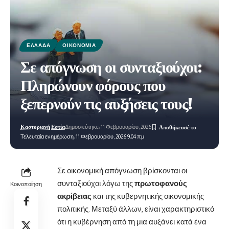
ΕΛΛΆΔΑ
ΟΙΚΟΝΟΜΊΑ
Σε απόγνωση οι συνταξιούχοι:
Πληρώνουν φόρους που
ξεπερνούν τις αυξήσεις τους!
Καστοριανή Εστία
Δημοσιεύτηκε: 11 Φεβρουαρίου, 2026
Τελευταία ενημέρωση: 11 Φεβρουαρίου, 2026 9:04 πμ
Σε οικονομική απόγνωση βρίσκονται οι
συνταξιούχοι λόγω της
πρωτοφανούς
Κοινοποίηση
ακρίβειας
και της κυβερνητικής οικονομικής
πολιτικής. Μεταξύ άλλων, είναι χαρακτηριστικό
ότι η κυβέρνηση από τη μια αυξάνει κατά ένα