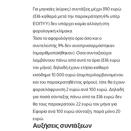
Για μηνιαίες (κύριες) συντάξεις μέχρι 890 ευρώ
(836 καθαρά μετά την παρακράτηση 6% υπέρ
ΕΟΠΥΥ) δεν υπάρχει καμία αλλαγή στη
φορολογική κλίμακα.
Τόσο το αφορολόγητο όριο όσο και ο
συντελεστής 9% δεν αναπροσαρμόστηκαν
(τιμαριθμοποιήθηκαν). Οσοι συνταξιούχοι
λαμβάνουν πάνω από αυτό το όριο (836 ευρώ
τον μήνα), δηλαδή έχουν ετήσιο καθαρό
εισόδημα 10.000 ευρώ (συμπεριλαμβανομένου
και του παρακρατηθέντος φόρου), τότε θα έχουν
φοροελάφρυνση 2 ευρώ ανά 100 ευρώ. Δηλαδή
για ποσά σύνταξης πάνω από τα 836 ευρώ δεν
θα τους παρακρατούν 22 ευρώ τον μήνα για
Εφορία ανά 100 ευρώ σύνταξη, παρά μόνο 20
ευρώ.
Αυξήσεις συντάξεων