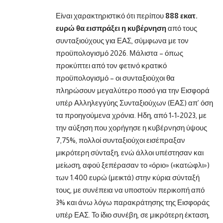
Είναι χαρακτηριστικό ότι περίπου
888 εκατ.
ευρώ θα εισπράξει η κυβέρνηση
από τους
συνταξιούχους για ΕΑΣ, σύμφωνα με τον
προϋπολογισμό 2026. Μάλιστα – όπως
προκύπτει από τον φετινό κρατικό
προϋπολογισμό – οι συνταξιούχοι θα
πληρώσουν μεγαλύτερο ποσό για την Εισφορά
υπέρ Αλληλεγγύης Συνταξιούχων (ΕΑΣ) απ’ όση
τα προηγούμενα χρόνια. Ηδη, από 1-1-2023, με
την αύξηση που χορήγησε η κυβέρνηση ύψους
7,75%, πολλοί συνταξιούχοι εισέπραξαν
μικρότερη σύνταξη, ενώ άλλοι υπέστησαν και
μείωση, αφού ξεπέρασαν το «όριο» («κατώφλι»)
των 1.400 ευρώ (μεικτά) στην κύρια σύνταξή
τους, με συνέπεια να υποστούν περικοπή από
3% και άνω λόγω παρακράτησης της Εισφοράς
υπέρ ΕΑΣ. Το ίδιο συνέβη, σε μικρότερη έκταση,