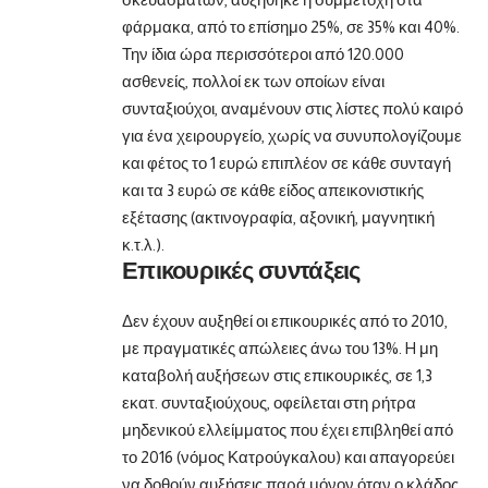
φάρμακα, από το επίσημο 25%, σε 35% και 40%.
Την ίδια ώρα περισσότεροι από 120.000
ασθενείς, πολλοί εκ των οποίων είναι
συνταξιούχοι, αναμένουν στις λίστες πολύ καιρό
για ένα χειρουργείο, χωρίς να συνυπολογίζουμε
και φέτος το 1 ευρώ επιπλέον σε κάθε συνταγή
και τα 3 ευρώ σε κάθε είδος απεικονιστικής
εξέτασης (ακτινογραφία, αξονική, μαγνητική
κ.τ.λ.).
Επικουρικές συντάξεις
Δεν έχουν αυξηθεί οι επικουρικές από το 2010,
με πραγματικές απώλειες άνω του 13%. H μη
καταβολή αυξήσεων στις επικουρικές, σε 1,3
εκατ. συνταξιούχους, οφείλεται στη ρήτρα
μηδενικού ελλείμματος που έχει επιβληθεί από
το 2016 (νόμος Κατρούγκαλου) και απαγορεύει
να δοθούν αυξήσεις παρά μόνον όταν ο κλάδος