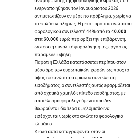
αναμόρφωσης της φορολογικής κλίμακας που
ενεργοποιήθηκαν τον Ιανουάριο του 2026
αντιμετωπίζουν εν μέρει το πρόβλημα, χωρίς να
το επιλύουν πλήρως. Η μεταφορά του ανώτατου
φορολογικού συντελεστή
44%
από τα
40.000
στα 60.000
ευρώ περιορίζει την επιβάρυνση,
ωστόσο η συνολική φορολόγηση της εργασίας
παραμένει υψηλή.
Παρότι η Ελλάδα κατατάσσεται περίπου στον
μέσο όρο των ευρωπαϊκών χωρών ως προς το
ύψος του ανώτατου οριακού συντελεστή
εισοδήματος, ο συντελεστής αυτός εφαρμόζεται
από σχετικά χαμηλό επίπεδο εισοδήματος, με
αποτέλεσμα φορολογούμενοι που δεν
θεωρούνται ιδιαίτερα υψηλόμισθοι να
εισέρχονται νωρίς στο ανώτατο φορολογικό
κλιμάκιο.
Κι όλα αυτά καταγράφονται όταν οι