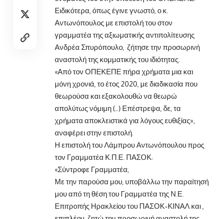
Ειδικότερα, όπως έγινε γνωστό, ο κ.
Αντωνόπουλος με επιστολή του στον
γραμματέα της αξιωματικής αντιπολίτευσης
Ανδρέα Σπυρόπουλο, ζήτησε την προσωρινή
αναστολή της κομματικής του ιδιότητας.
«Από τον ΟΠΕΚΕΠΕ πήρα χρήματα μια και
μόνη χρονιά, το έτος 2020, με διαδικασία που
θεωρούσα και εξακολουθώ να θεωρώ
απολύτως νόμιμη (…) Επέστρεψα, δε, τα
χρήματα αποκλειστικά για λόγους ευθιξίας»,
αναφέρει στην επιστολή.
Η επιστολή του Λάμπρου Αντωνόπουλου προς
τον Γραμματέα Κ.Π.Ε. ΠΑΣΟΚ:
«Σύντροφε Γραμματέα,
Με την παρούσα μου, υποβάλλω την παραίτησή
μου από τη θέση του Γραμματέα της Ν.Ε.
Επιτροπής Ηρακλείου του ΠΑΣΟΚ-ΚΙΝΑΛ και ,
επιπλέον, ζητώ την προσωρινή αναστολή της