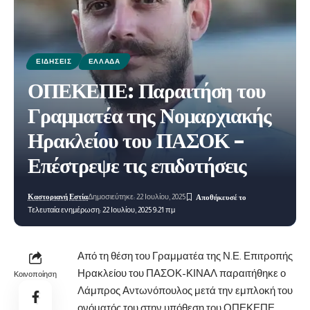
ΕΙΔΉΣΕΙΣ
ΕΛΛΆΔΑ
ΟΠΕΚΕΠΕ: Παραιτήση του
Γραμματέα της Νομαρχιακής
Ηρακλείου του ΠΑΣΟΚ –
Επέστρεψε τις επιδοτήσεις
Καστοριανή Εστία
Δημοσιεύτηκε: 22 Ιουλίου, 2025
Τελευταία ενημέρωση: 22 Ιουλίου, 2025 9:21 πμ
Από τη θέση του Γραμματέα της Ν.Ε. Επιτροπής
Ηρακλείου του ΠΑΣΟΚ-ΚΙΝΑΛ παραιτήθηκε ο
Κοινοποίηση
Λάμπρος Αντωνόπουλος μετά την εμπλοκή του
ονόματός του στην υπόθεση του ΟΠΕΚΕΠΕ.