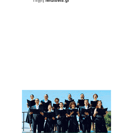
Πηγή:
ieidiseis.gr