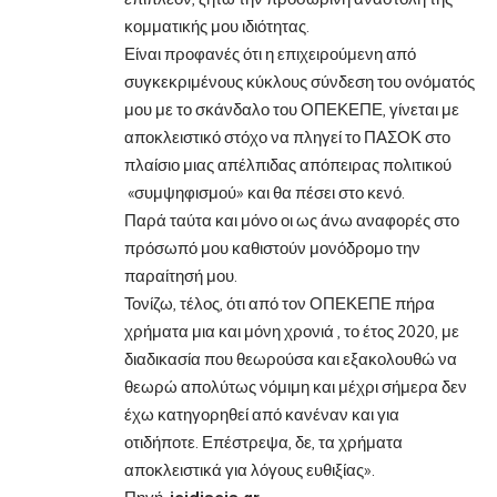
κομματικής μου ιδιότητας.
Είναι προφανές ότι η επιχειρούμενη από
συγκεκριμένους κύκλους σύνδεση του ονόματός
μου με το σκάνδαλο του ΟΠΕΚΕΠΕ, γίνεται με
αποκλειστικό στόχο να πληγεί το ΠΑΣΟΚ στο
πλαίσιο μιας απέλπιδας απόπειρας πολιτικού
«συμψηφισμού» και θα πέσει στο κενό.
Παρά ταύτα και μόνο οι ως άνω αναφορές στο
πρόσωπό μου καθιστούν μονόδρομο την
παραίτησή μου.
Τονίζω, τέλος, ότι από τον ΟΠΕΚΕΠΕ πήρα
χρήματα μια και μόνη χρονιά , το έτος 2020, με
διαδικασία που θεωρούσα και εξακολουθώ να
θεωρώ απολύτως νόμιμη και μέχρι σήμερα δεν
έχω κατηγορηθεί από κανέναν και για
οτιδήποτε. Επέστρεψα, δε, τα χρήματα
αποκλειστικά για λόγους ευθιξίας».