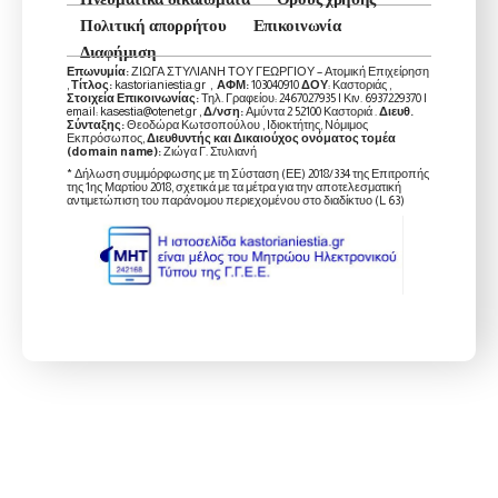
Πολιτική απορρήτου
Επικοινωνία
Διαφήμιση
Επωνυμία:
ΖΙΩΓΑ ΣΤΥΛΙΑΝΗ ΤΟΥ ΓΕΩΡΓΙΟΥ – Ατομική Επιχείρηση
,
Τίτλος:
kastorianiestia.gr ,
ΑΦΜ:
103040910
ΔΟΥ
: Καστοριάς ,
Στοιχεία Επικοινωνίας:
Τηλ. Γραφείου: 2467027935 | Κιν. 6937229370 |
email: kasestia@otenet.gr ,
Δ/νση:
Αμύντα 2 52100 Καστοριά .
Διευθ.
Σύνταξης:
Θεοδώρα Κωτσοπούλου , Ιδιοκτήτης, Νόμιμος
Εκπρόσωπος,
Διευθυντής και Δικαιούχος ονόματος τομέα
(domain name):
Ζιώγα Γ. Στυλιανή
* Δήλωση συμμόρφωσης με τη Σύσταση (ΕΕ) 2018/334 της Επιτροπής
της 1ης Μαρτίου 2018, σχετικά με τα μέτρα για την αποτελεσματική
αντιμετώπιση του παράνομου περιεχομένου στο διαδίκτυο (L 63)